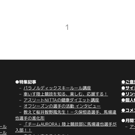
1
●特集記事
●ご意
パラノルディックスキールール講座
●サイ
車いす陸上競技を知る、楽しむ、応援する！
●リン
アスリートNITTAの健康ダイエット講座
●個人
オフシーズンの選手の活動 インタビュー
●コメ
教えて桜井智野風先生！－久保恒造選手、馬場達
也選手の進化形
●月間
「チームAURORA」陸上競技部に馬場達也選手が
ール
ア
入部！！
ール