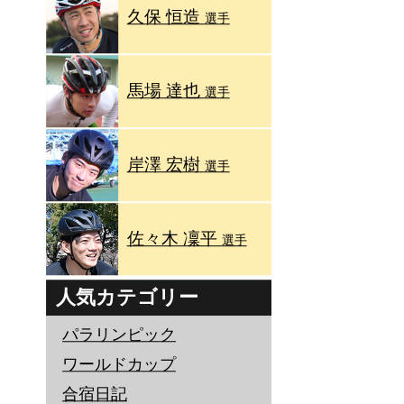
久保 恒造
選手
馬場 達也
選手
岸澤 宏樹
選手
佐々木 凜平
選手
人気カテゴリー
パラリンピック
ワールドカップ
合宿日記