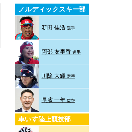
ノルディックスキー部
新田 佳浩
選手
阿部 友里香
選手
川除 大輝
選手
長濱 一年
監督
車いす陸上競技部