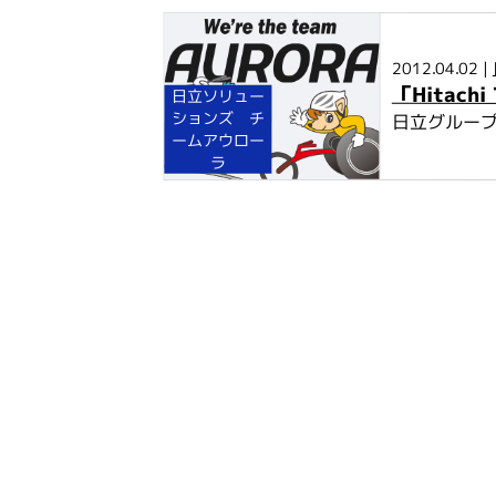
2012.04.02 |
「Hitac
日立ソリュー
ションズ チ
日立グループ
ームアウロー
ラ