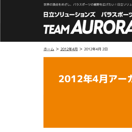
世界の頂点をめざし、パラスポーツの裾野を広げたい！日立ソリュー
>
>
ホーム
2012年4月
2012年4月 2日
こ
こ
か
2012年4月アー
ら
本
文