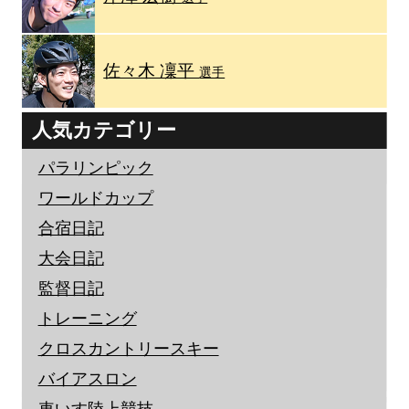
佐々木 凜平
選手
人気カテゴリー
パラリンピック
ワールドカップ
合宿日記
大会日記
監督日記
トレーニング
クロスカントリースキー
バイアスロン