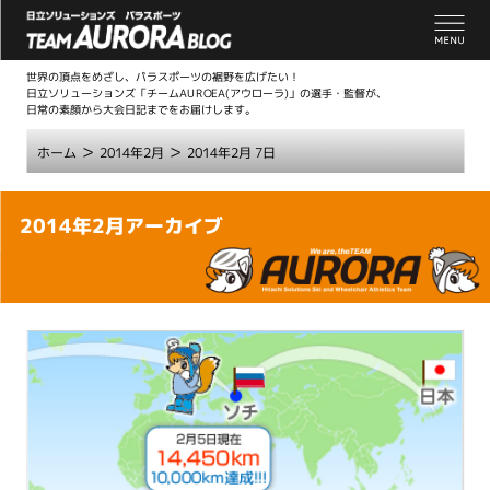
世界の頂点をめざし、パラスポーツの裾野を広げたい！
日立ソリューションズ「チームAUROEA(アウローラ)」の選手・監督が、
日常の素顔から大会日記までをお届けします。
>
>
ホーム
2014年2月
2014年2月 7日
こ
2014年2月アーカイブ
こ
か
ら
本
文