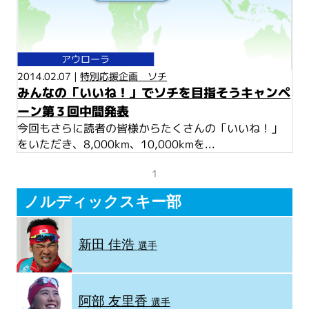
アウローラ
2014.02.07 |
特別応援企画 ソチ
みんなの「いいね！」でソチを目指そうキャンペ
ーン第３回中間発表
今回もさらに読者の皆様からたくさんの「いいね！」
をいただき、8,000km、10,000kmを...
1
ノルディックスキー部
新田 佳浩
選手
阿部 友里香
選手