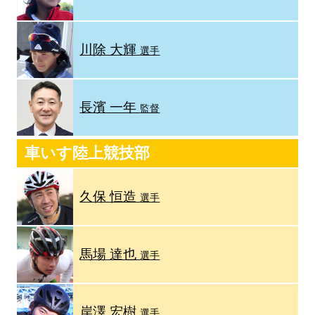
川除 大輝
選手
長濱 一年
監督
車いす陸上競技部
久保 恒造
選手
馬場 達也
選手
岸澤 宏樹
選手