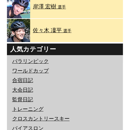
岸澤 宏樹
選手
佐々木 凜平
選手
人気カテゴリー
パラリンピック
ワールドカップ
合宿日記
大会日記
監督日記
トレーニング
クロスカントリースキー
バイアスロン