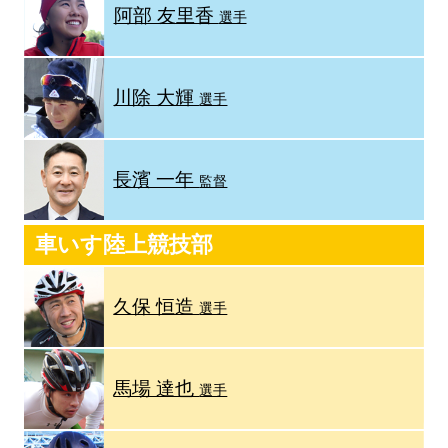
阿部 友里香
選手
川除 大輝
選手
長濱 一年
監督
車いす陸上競技部
久保 恒造
選手
馬場 達也
選手