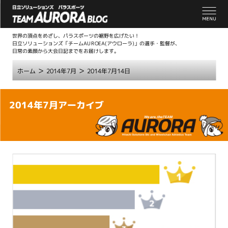
世界の頂点をめざし、パラスポーツの裾野を広げたい！
日立ソリューションズ「チームAUROEA(アウローラ)」の選手・監督が、
日常の素顔から大会日記までをお届けします。
>
>
ホーム
2014年7月
2014年7月14日
こ
2014年7月アーカイブ
こ
か
ら
本
文