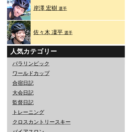
岸澤 宏樹
選手
佐々木 凜平
選手
人気カテゴリー
パラリンピック
ワールドカップ
合宿日記
大会日記
監督日記
トレーニング
クロスカントリースキー
バイアスロン