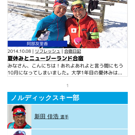
阿部友里香
2014.10.08 |
リフレッシュ
|
合宿日記
夏休みとニュージーランド合宿
みなさん、こんにちは！あれよあれよと言う間にもう
10月になってしまいました。大学1年目の夏休みは...
1
ノルディックスキー部
新田 佳浩
選手