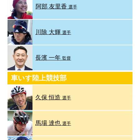
阿部 友里香
選手
川除 大輝
選手
長濱 一年
監督
車いす陸上競技部
久保 恒造
選手
馬場 達也
選手