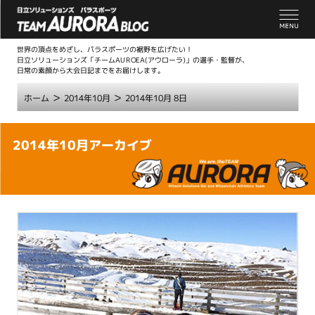
世界の頂点をめざし、パラスポーツの裾野を広げたい！
日立ソリューションズ「チームAUROEA(アウローラ)」の選手・監督が、
日常の素顔から大会日記までをお届けします。
>
>
ホーム
2014年10月
2014年10月 8日
こ
2014年10月アーカイブ
こ
か
ら
本
文