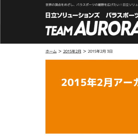
世界の頂点をめざし、パラスポーツの裾野を広げたい！日立ソリュー
>
>
ホーム
2015年2月
2015年2月 3日
こ
こ
か
2015年2月アー
ら
本
文