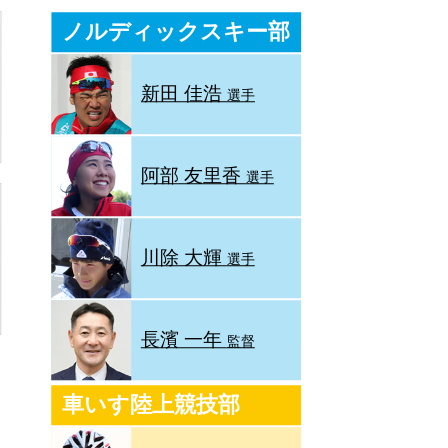
ノルディックスキー部
新田 佳浩
選手
阿部 友里香
選手
川除 大輝
選手
長濱 一年
監督
車いす陸上競技部