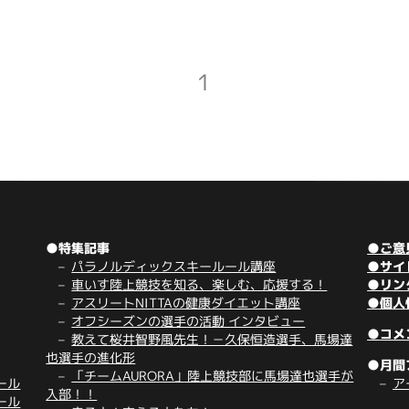
1
●特集記事
●ご意
パラノルディックスキールール講座
●サイ
車いす陸上競技を知る、楽しむ、応援する！
●リン
アスリートNITTAの健康ダイエット講座
●個人
オフシーズンの選手の活動 インタビュー
●コメ
教えて桜井智野風先生！－久保恒造選手、馬場達
也選手の進化形
●月間
「チームAURORA」陸上競技部に馬場達也選手が
ール
ア
入部！！
ール