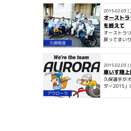
2015.02.03 |
オーストラ
を終えて
オーストラリ
戻ってまいり
久保恒造
2015.02.03 |
車いす陸上
久保選手が
ダー2015
アウローラ