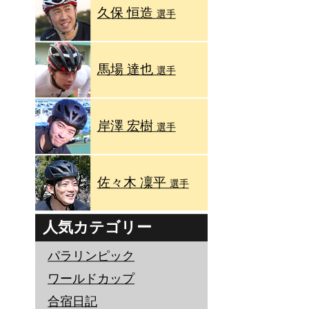
久保 恒造
選手
馬場 達也
選手
岸澤 宏樹
選手
佐々木 凜平
選手
人気カテゴリー
パラリンピック
ワールドカップ
合宿日記