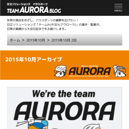
世界の頂点をめざし、パラスポーツの裾野を広げたい！
日立ソリューションズ「チームAUROEA(アウローラ)」の選手・監督が、
日常の素顔から大会日記までをお届けします。
>
>
ホーム
2015年10月
2015年10月 2日
こ
2015年10月アーカイブ
こ
か
ら
本
文