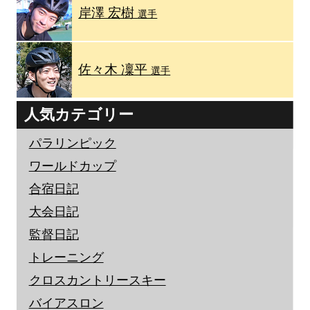
岸澤 宏樹
選手
佐々木 凜平
選手
人気カテゴリー
パラリンピック
ワールドカップ
合宿日記
大会日記
監督日記
トレーニング
クロスカントリースキー
バイアスロン