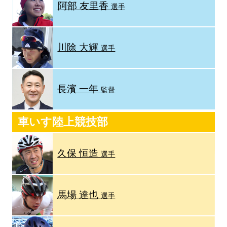
阿部 友里香
選手
川除 大輝
選手
長濱 一年
監督
車いす陸上競技部
久保 恒造
選手
馬場 達也
選手