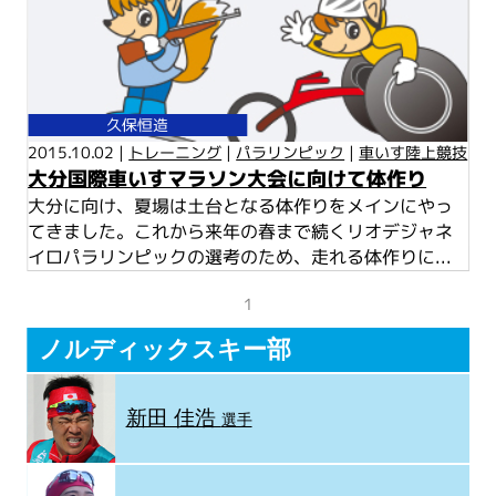
久保恒造
2015.10.02 |
トレーニング
|
パラリンピック
|
車いす陸上競技
大分国際車いすマラソン大会に向けて体作り
大分に向け、夏場は土台となる体作りをメインにやっ
てきました。これから来年の春まで続くリオデジャネ
イロパラリンピックの選考のため、走れる体作りに...
1
ノルディックスキー部
新田 佳浩
選手