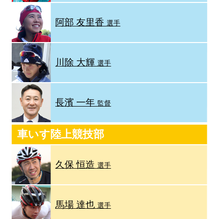
阿部 友里香
選手
川除 大輝
選手
長濱 一年
監督
車いす陸上競技部
久保 恒造
選手
馬場 達也
選手