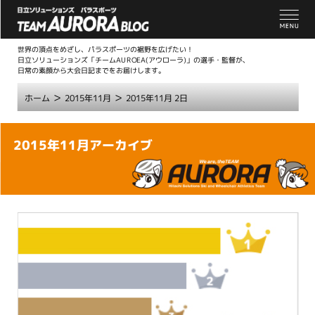
世界の頂点をめざし、パラスポーツの裾野を広げたい！
日立ソリューションズ「チームAUROEA(アウローラ)」の選手・監督が、
日常の素顔から大会日記までをお届けします。
>
>
ホーム
2015年11月
2015年11月 2日
こ
2015年11月アーカイブ
こ
か
ら
本
文