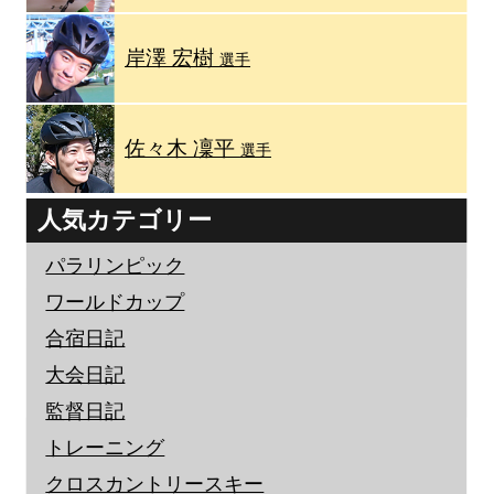
岸澤 宏樹
選手
佐々木 凜平
選手
人気カテゴリー
パラリンピック
ワールドカップ
合宿日記
大会日記
監督日記
トレーニング
クロスカントリースキー