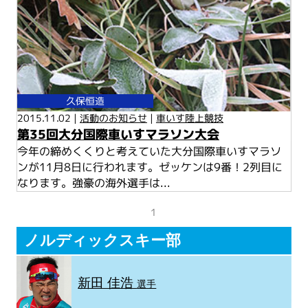
久保恒造
2015.11.02 |
活動のお知らせ
|
車いす陸上競技
第35回大分国際車いすマラソン大会
今年の締めくくりと考えていた大分国際車いすマラソ
ンが11月8日に行われます。ゼッケンは9番！2列目に
なります。強豪の海外選手は...
1
ノルディックスキー部
新田 佳浩
選手