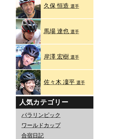
久保 恒造
選手
馬場 達也
選手
岸澤 宏樹
選手
佐々木 凜平
選手
人気カテゴリー
パラリンピック
ワールドカップ
合宿日記