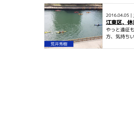
2016.04.05 |
江東区、休
やっと遠征
方、気持ちい
荒井秀樹