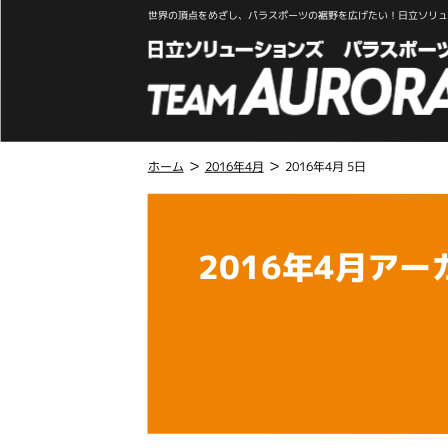
世界の頂点をめざし、パラスポーツの裾野を広げたい！日立ソリュー
>
>
ホーム
2016年4月
2016年4月 5日
こ
こ
か
2016年4月アー
ら
本
文