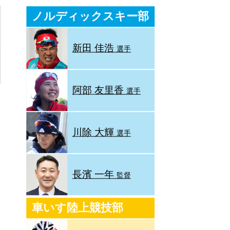
ノルディックスキー部
新田 佳浩
選手
阿部 友里香
選手
川除 大輝
選手
長濱 一年
監督
車いす陸上競技部