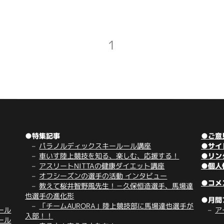
1
●特集記事
●ご意
パラノルディックスキールール講座
●サイ
車いす陸上競技を知る、楽しむ、応援する！
●リン
アスリートNITTAの健康ダイエット講座
●個人
オフシーズンの選手の活動 インタビュー
●コメ
教えて桜井智野風先生！－久保恒造選手、馬場達
也選手の進化形
●月間
「チームAURORA」陸上競技部に馬場達也選手が
ール
ア
入部！！
ール