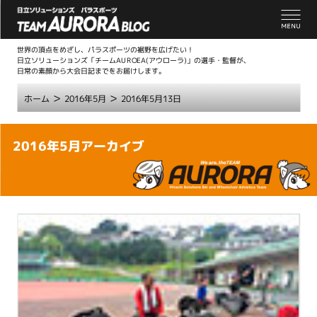
世界の頂点をめざし、パラスポーツの裾野を広げたい！
日立ソリューションズ「チームAUROEA(アウローラ)」の選手・監督が、
日常の素顔から大会日記までをお届けします。
>
>
ホーム
2016年5月
2016年5月13日
こ
2016年5月アーカイブ
こ
か
ら
本
文