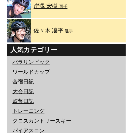
岸澤 宏樹
選手
佐々木 凜平
選手
人気カテゴリー
パラリンピック
ワールドカップ
合宿日記
大会日記
監督日記
トレーニング
クロスカントリースキー
バイアスロン