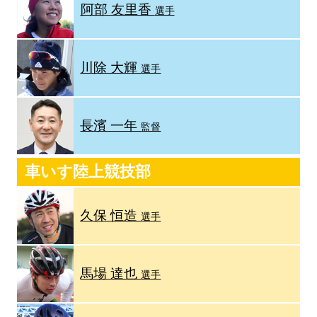
阿部 友里香
選手
川除 大輝
選手
長濱 一年
監督
車いす陸上競技部
久保 恒造
選手
馬場 達也
選手