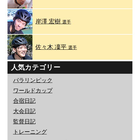
岸澤 宏樹
選手
佐々木 凜平
選手
人気カテゴリー
パラリンピック
ワールドカップ
合宿日記
大会日記
監督日記
トレーニング