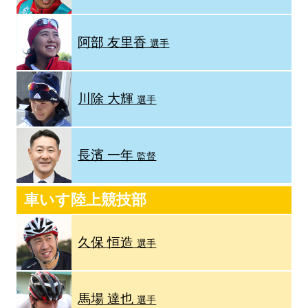
阿部 友里香
選手
川除 大輝
選手
長濱 一年
監督
車いす陸上競技部
久保 恒造
選手
馬場 達也
選手