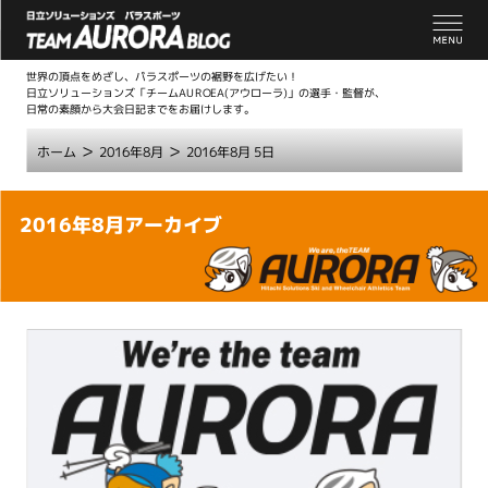
世界の頂点をめざし、パラスポーツの裾野を広げたい！
日立ソリューションズ「チームAUROEA(アウローラ)」の選手・監督が、
日常の素顔から大会日記までをお届けします。
>
>
ホーム
2016年8月
2016年8月 5日
こ
2016年8月アーカイブ
こ
か
ら
本
文