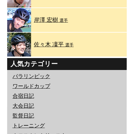
岸澤 宏樹
選手
佐々木 凜平
選手
人気カテゴリー
パラリンピック
ワールドカップ
合宿日記
大会日記
監督日記
トレーニング