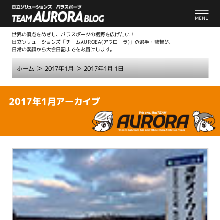
世界の頂点をめざし、パラスポーツの裾野を広げたい！
日立ソリューションズ「チームAUROEA(アウローラ)」の選手・監督が、
日常の素顔から大会日記までをお届けします。
>
>
ホーム
2017年1月
2017年1月 1日
こ
2017年1月アーカイブ
こ
か
ら
本
文