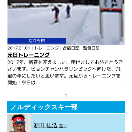
荒井秀樹
2017.01.01 |
トレーニング
|
合宿日記
|
監督日記
元日トレーニング
2017年、新春を迎えました。明けましておめでとうご
ざいます。ピョンチャンパラリンピックへ向けた、飛
躍の年にしたいと思います。元旦からトレーニングを
開始！今日は...
1
ノルディックスキー部
新田 佳浩
選手