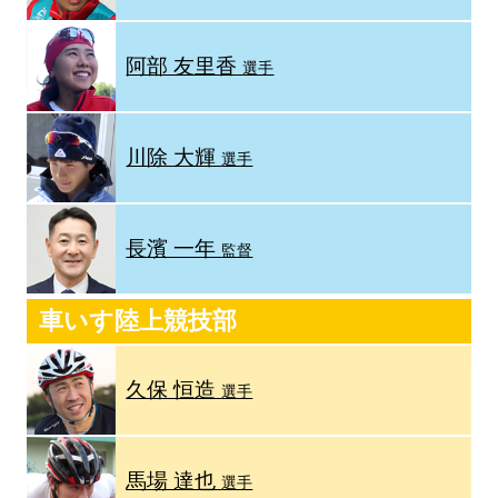
阿部 友里香
選手
川除 大輝
選手
長濱 一年
監督
車いす陸上競技部
久保 恒造
選手
馬場 達也
選手