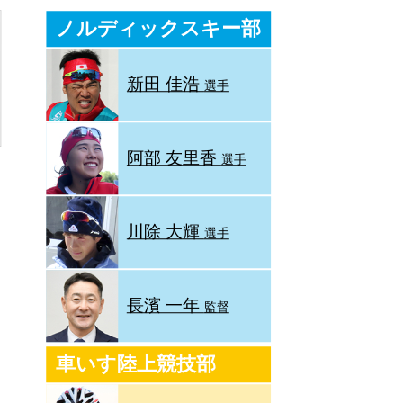
ノルディックスキー部
新田 佳浩
選手
阿部 友里香
選手
川除 大輝
選手
長濱 一年
監督
車いす陸上競技部