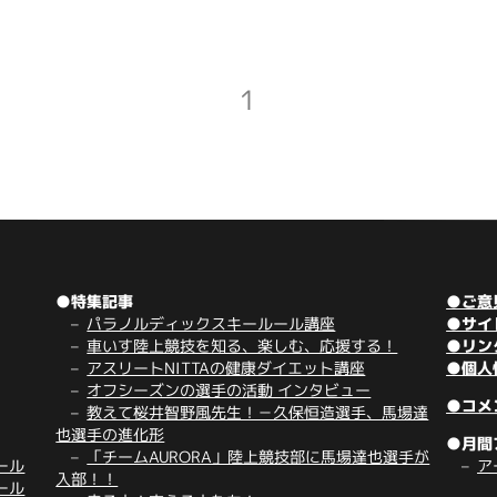
1
●特集記事
●ご意
パラノルディックスキールール講座
●サイ
車いす陸上競技を知る、楽しむ、応援する！
●リン
アスリートNITTAの健康ダイエット講座
●個人
オフシーズンの選手の活動 インタビュー
●コメ
教えて桜井智野風先生！－久保恒造選手、馬場達
也選手の進化形
●月間
「チームAURORA」陸上競技部に馬場達也選手が
ール
ア
入部！！
ール