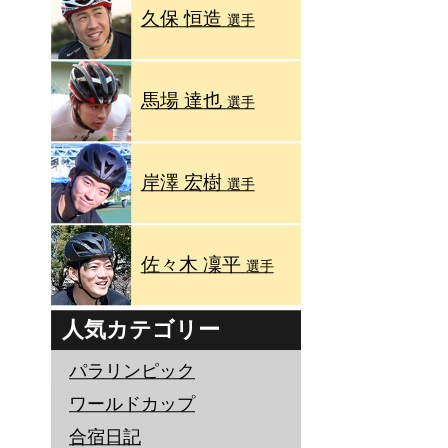
久保 恒造
選手
馬場 達也
選手
岸澤 宏樹
選手
佐々木 凜平
選手
人気カテゴリー
パラリンピック
ワールドカップ
合宿日記