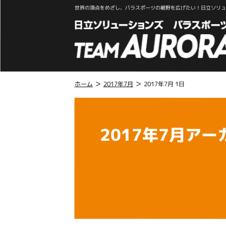
世界の頂点をめざし、パラスポーツの裾野を広げたい！日立ソリュー
>
>
ホーム
2017年7月
2017年7月 1日
こ
こ
か
2017年7月アー
ら
本
文