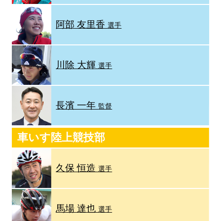
阿部 友里香
選手
川除 大輝
選手
長濱 一年
監督
車いす陸上競技部
久保 恒造
選手
馬場 達也
選手