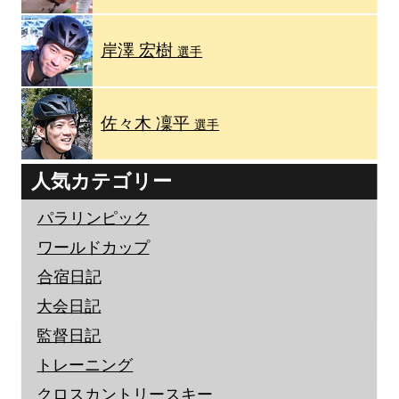
岸澤 宏樹
選手
佐々木 凜平
選手
人気カテゴリー
パラリンピック
ワールドカップ
合宿日記
大会日記
監督日記
トレーニング
クロスカントリースキー