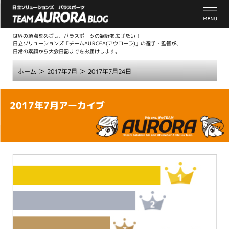
世界の頂点をめざし、パラスポーツの裾野を広げたい！
日立ソリューションズ「チームAUROEA(アウローラ)」の選手・監督が、
日常の素顔から大会日記までをお届けします。
>
>
ホーム
2017年7月
2017年7月24日
こ
2017年7月アーカイブ
こ
か
ら
本
文