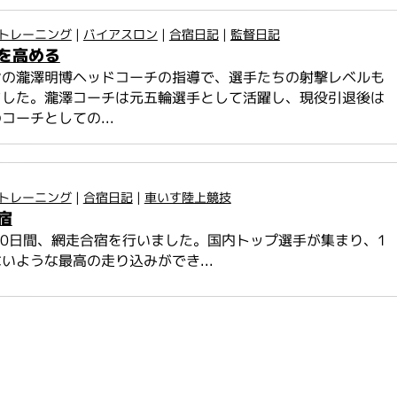
トレーニング
|
バイアスロン
|
合宿日記
|
監督日記
を高める
ンの瀧澤明博ヘッドコーチの指導で、選手たちの射撃レベルも
ました。瀧澤コーチは元五輪選手として活躍し、現役引退後は
コーチとしての...
トレーニング
|
合宿日記
|
車いす陸上競技
宿
10日間、網走合宿を行いました。国内トップ選手が集まり、1
いような最高の走り込みができ...