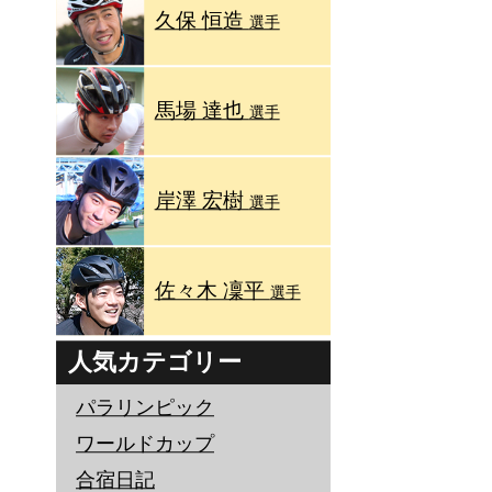
久保 恒造
選手
馬場 達也
選手
岸澤 宏樹
選手
佐々木 凜平
選手
人気カテゴリー
パラリンピック
ワールドカップ
合宿日記