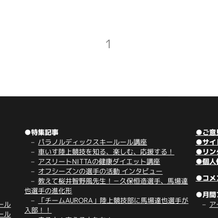
1
●特集記事
●ご意
パラノルディックスキールール講座
●サイ
車いす陸上競技を知る、楽しむ、応援する！
●リン
アスリートNITTAの健康ダイエット講座
●個人
オフシーズンの選手の活動 インタビュー
●コメ
教えて桜井智野風先生！－久保恒造選手、馬場達
也選手の進化形
●月間
「チームAURORA」陸上競技部に馬場達也選手が
ール
ア
入部！！
ール