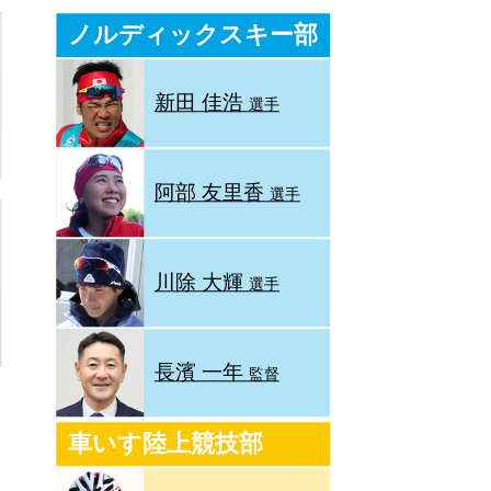
ノルディックスキー部
新田 佳浩
選手
阿部 友里香
選手
川除 大輝
選手
長濱 一年
監督
車いす陸上競技部