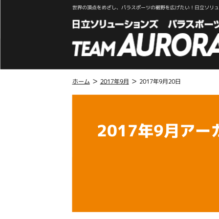
世界の頂点をめざし、パラスポーツの裾野を広げたい！日立ソリュー
>
>
ホーム
2017年9月
2017年9月20日
こ
こ
か
2017年9月アー
ら
本
文