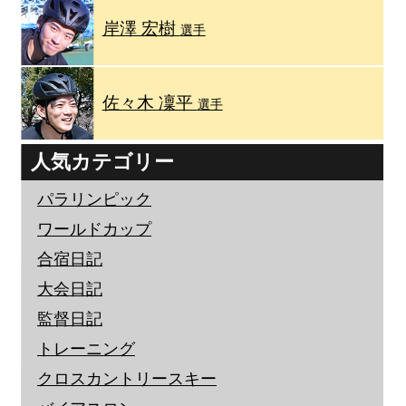
岸澤 宏樹
選手
佐々木 凜平
選手
人気カテゴリー
パラリンピック
ワールドカップ
合宿日記
大会日記
監督日記
トレーニング
クロスカントリースキー