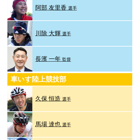
阿部 友里香
選手
川除 大輝
選手
長濱 一年
監督
車いす陸上競技部
久保 恒造
選手
馬場 達也
選手