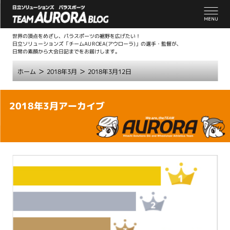
世界の頂点をめざし、パラスポーツの裾野を広げたい！
日立ソリューションズ「チームAUROEA(アウローラ)」の選手・監督が、
日常の素顔から大会日記までをお届けします。
>
>
ホーム
2018年3月
2018年3月12日
こ
2018年3月アーカイブ
こ
か
ら
本
文