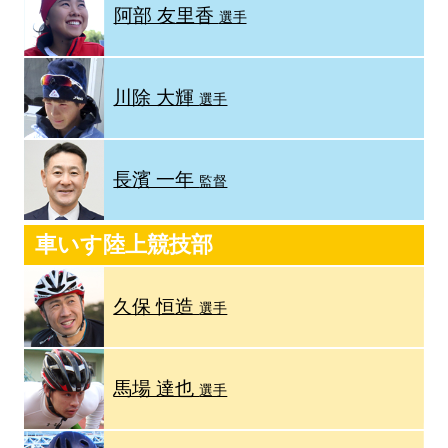
阿部 友里香
選手
川除 大輝
選手
長濱 一年
監督
車いす陸上競技部
久保 恒造
選手
馬場 達也
選手