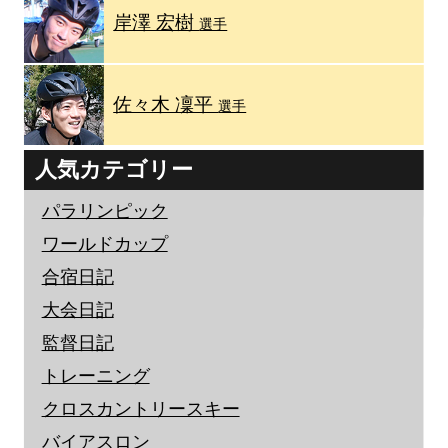
岸澤 宏樹
選手
佐々木 凜平
選手
人気カテゴリー
パラリンピック
ワールドカップ
合宿日記
大会日記
監督日記
トレーニング
クロスカントリースキー
バイアスロン