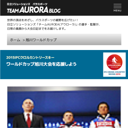
世界の頂点をめざし、パラスポーツの裾野を広げたい！
日立ソリューションズ「チームAUROEA(アウローラ)」の選手・監督が、
日常の素顔から大会日記までをお届けします。
ホーム
>
旭川ワールドカップ
こ
こ
か
ら
本
文