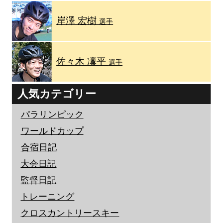
岸澤 宏樹
選手
佐々木 凜平
選手
人気カテゴリー
パラリンピック
ワールドカップ
合宿日記
大会日記
監督日記
トレーニング
クロスカントリースキー