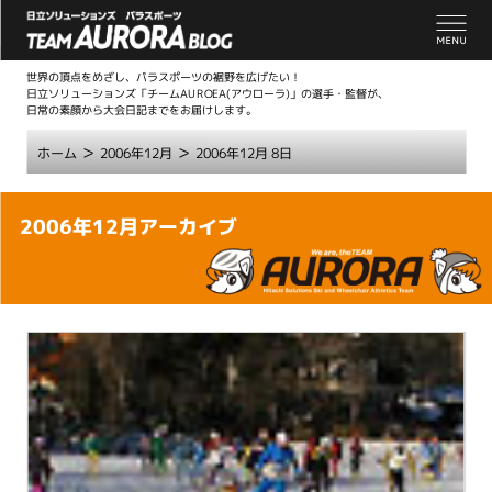
世界の頂点をめざし、パラスポーツの裾野を広げたい！
日立ソリューションズ「チームAUROEA(アウローラ)」の選手・監督が、
日常の素顔から大会日記までをお届けします。
>
>
ホーム
2006年12月
2006年12月 8日
こ
2006年12月アーカイブ
こ
か
ら
本
文