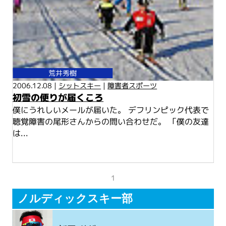
荒井秀樹
2006.12.08 |
シットスキー
|
障害者スポーツ
初雪の便りが届くころ
僕にうれしいメールが届いた。 デフリンピック代表で
聴覚障害の尾形さんからの問い合わせだ。 「僕の友達
は...
1
ノルディックスキー部