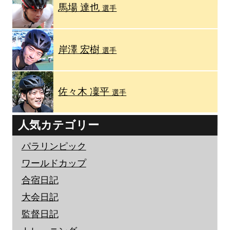
馬場 達也
選手
岸澤 宏樹
選手
佐々木 凜平
選手
人気カテゴリー
パラリンピック
ワールドカップ
合宿日記
大会日記
監督日記