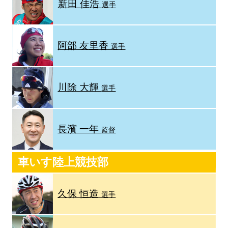
新田 佳浩
選手
阿部 友里香
選手
川除 大輝
選手
長濱 一年
監督
車いす陸上競技部
久保 恒造
選手