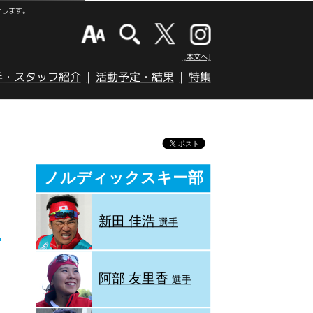
けします。
[本文へ]
手・スタッフ紹介
活動予定・結果
特集
ノルディックスキー部
新田 佳浩
選手
阿部 友里香
選手