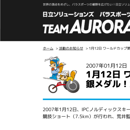
世界の頂点をめざし、パラスポーツの裾野を広げたい！日立ソリュー
ホーム
>
活動のお知らせ
> 1月12日 ワールドカッ
こ
2007年01月12
こ
1月12日
か
ら
銀メダル！
本
文
2007年1月12日、IPCノルディック
競技ショート（7.5km）が行われ、荒