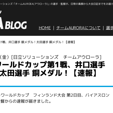
ションズ「チームAUROEA(アウローラ)」の選手・監督が、日常の素顔から大会日記までをお届
HOME
チームAURORAについて
選
プ第1戦、井口選手 銀メダル！太田選手 銅メダル！【速報】
日（金）
[日立ソリューションズ チームアウローラ]
 ワールドカップ第1戦、井口選手
太田選手 銅メダル！【速報】
スキーワールドカップ フィンランド大会 第2日目、バイアスロン
井監督からの速報が届きました。