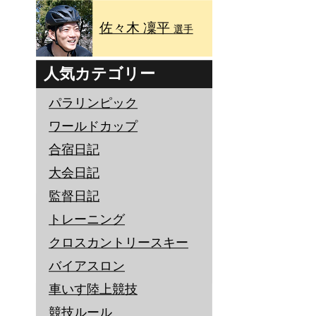
佐々木 凜平
選手
人気カテゴリー
パラリンピック
ワールドカップ
合宿日記
大会日記
監督日記
トレーニング
クロスカントリースキー
バイアスロン
車いす陸上競技
競技ルール