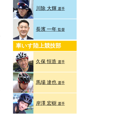
川除 大輝
選手
長濱 一年
監督
満
車いす陸上競技部
久保 恒造
選手
馬場 達也
選手
岸澤 宏樹
選手