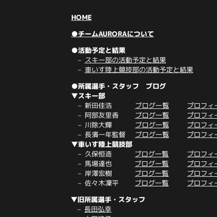
HOME
●チームAURORAについて
●活動予定と結果
スキー部の活動予定と結果
車いす陸上競技部の活動予定と結果
●所属選手・スタッフ ブログ
▼スキー部
新田佳浩
ブログ一覧
プロフィ
阿部友里香
ブログ一覧
プロフィ
川除大輝
ブログ一覧
プロフィ
長濱一年監督
ブログ一覧
プロフィ
▼車いす陸上競技部
久保恒造
ブログ一覧
プロフィ
馬場達也
ブログ一覧
プロフィ
岸澤宏樹
ブログ一覧
プロフィ
佐々木凜平
ブログ一覧
プロフィ
▼旧所属選手・スタッフ
長田弘幸