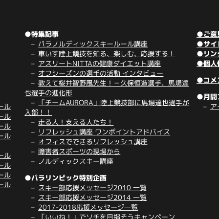
●特集記事
●ご意
パラノルディックスキールール講座
●サイ
車いす陸上競技を知る、楽しむ、応援する！
●リン
アスリートNITTAの健康ダイエット講座
●個人
オフシーズンの選手の活動 インタビュー
●コメ
教えて桜井智野風先生！－久保恒造選手、馬場達
也選手の進化形
●月間
「チームAURORA」陸上競技部に馬場達也選手が
ール
ア
入部！！
ール
走る人！支える人たち！
ール
リフレッシュ講座 ワンポイントアドバイス
ール
オフィスでできるリフレッシュ講座
障害者スポーツの現場から
ール
ノルディックスキー講座
ール
ール
●パラリンピック特別企画
ール
スキー部応援メッセージ2010 一覧
スキー部応援メッセージ2014 一覧
2017-2018応援メッセージ一覧
「いいね！」でソチを目指そうキャンペーン