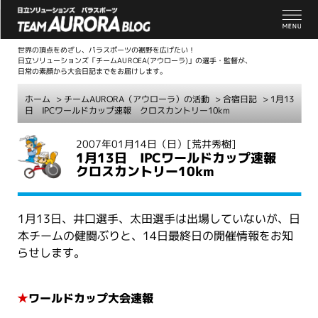
世界の頂点をめざし、パラスポーツの裾野を広げたい！
日立ソリューションズ「チームAUROEA(アウローラ)」の選手・監督が、
日常の素顔から大会日記までをお届けします。
ホーム
>
チームAURORA（アウローラ）の活動
>
合宿日記
> 1月13
日 IPCワールドカップ速報 クロスカントリー10km
こ
2007年01月14日（日）
[荒井秀樹]
1月13日 IPCワールドカップ速報
こ
クロスカントリー10km
か
ら
本
1月13日、井口選手、太田選手は出場していないが、日
文
本チームの健闘ぶりと、14日最終日の開催情報をお知
らせします。
★
ワールドカップ大会速報