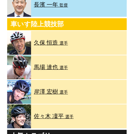
長濱 一年
監督
車いす陸上競技部
久保 恒造
選手
馬場 達也
選手
岸澤 宏樹
選手
佐々木 凜平
選手