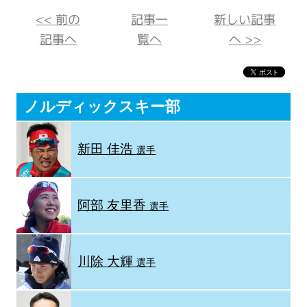
<< 前の
記事一
新しい記事
記事へ
覧へ
へ >>
ノルディックスキー部
新田 佳浩
選手
阿部 友里香
選手
川除 大輝
選手