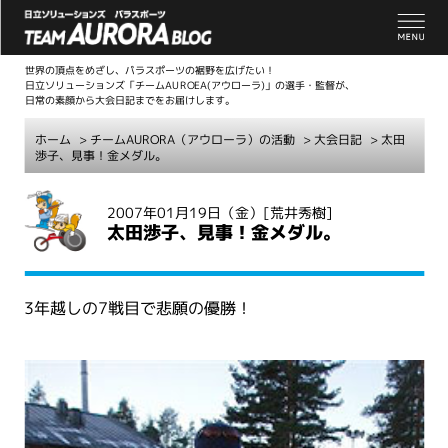
世界の頂点をめざし、パラスポーツの裾野を広げたい！
日立ソリューションズ「チームAUROEA(アウローラ)」の選手・監督が、
日常の素顔から大会日記までをお届けします。
ホーム
>
チームAURORA（アウローラ）の活動
>
大会日記
> 太田
渉子、見事！金メダル。
こ
2007年01月19日（金）
[荒井秀樹]
こ
太田渉子、見事！金メダル。
か
ら
本
3年越しの7戦目で悲願の優勝！
文