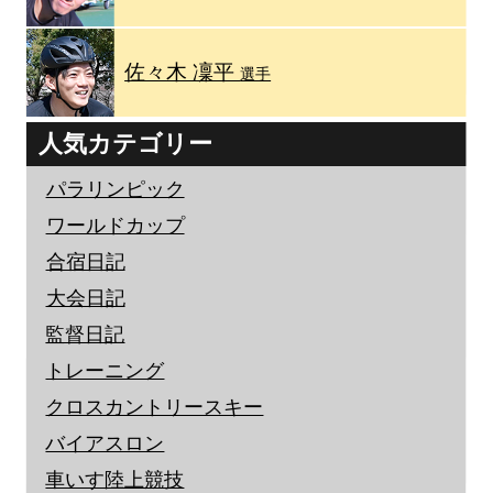
佐々木 凜平
選手
人気カテゴリー
パラリンピック
ワールドカップ
合宿日記
大会日記
監督日記
トレーニング
クロスカントリースキー
バイアスロン
車いす陸上競技