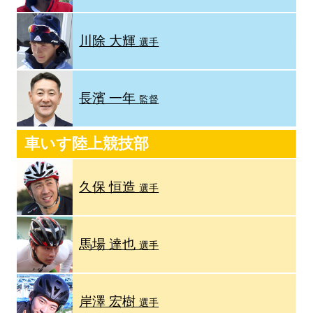
川除 大輝
選手
長濱 一年
監督
車いす陸上競技部
久保 恒造
選手
馬場 達也
選手
岸澤 宏樹
選手