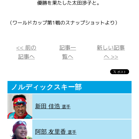
優勝を果たした太田渉子と。
（ワールドカップ第1戦のスナップショットより）
<< 前の
記事一
新しい記事
記事へ
覧へ
へ >>
ノルディックスキー部
新田 佳浩
選手
阿部 友里香
選手