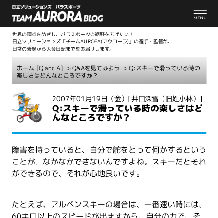
世界の頂点をめざし、パラスポーツの裾野を広げたい！
日立ソリューションズ「チームAUROEA(アウローラ)」の選手・監督が、
日常の素顔から大会日記までをお届けします。
ホーム
[Q and A]
>
Q&Aを見てみよう
> Q:スキーで滑っている時の
楽しさはどんなところですか？
こ
2007年01月19日（金）
[井口深雪（旧姓小林）]
Q:スキーで滑っている時の楽しさはど
こ
んなところですか？
か
ら
本
障害を持っていると、自分で舵をとって何かするという
文
ことが、なかなかできないんですよね。スキーだとそれ
ができるので、それが心地良いです。
たとえば、アルペンスキーの場合は、一番速い時には、
60キロ以上のスピードが出ますから、自分の力で、そ