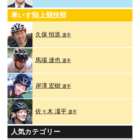
車いす陸上競技部
久保 恒造
選手
馬場 達也
選手
岸澤 宏樹
選手
佐々木 凜平
選手
人気カテゴリー