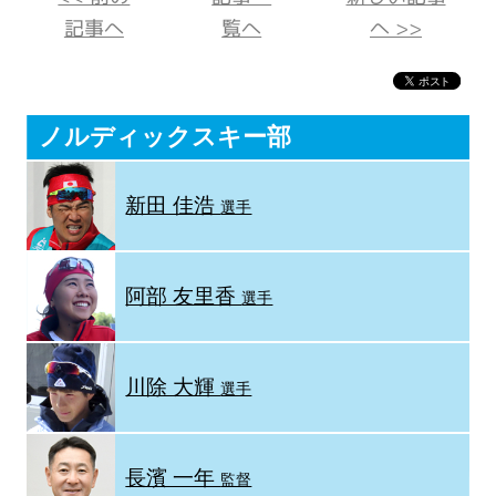
記事へ
覧へ
へ >>
ノルディックスキー部
新田 佳浩
選手
阿部 友里香
選手
川除 大輝
選手
長濱 一年
監督