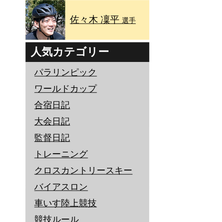
佐々木 凜平
選手
人気カテゴリー
パラリンピック
ワールドカップ
合宿日記
大会日記
監督日記
トレーニング
クロスカントリースキー
バイアスロン
車いす陸上競技
競技ルール