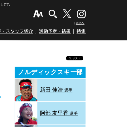
けします。
[本文へ]
手・スタッフ紹介
活動予定・結果
特集
ノルディックスキー部
新田 佳浩
選手
阿部 友里香
選手