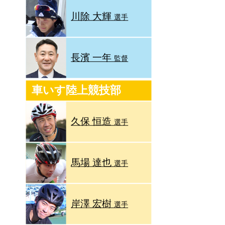
川除 大輝
選手
長濱 一年
監督
車いす陸上競技部
久保 恒造
選手
馬場 達也
選手
岸澤 宏樹
選手