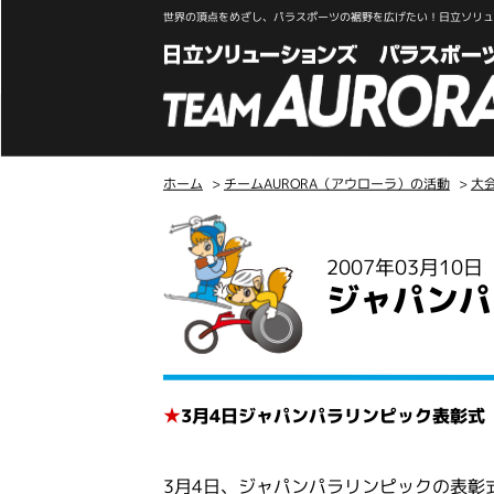
世界の頂点をめざし、パラスポーツの裾野を広げたい！日立ソリュー
ホーム
>
チームAURORA（アウローラ）の活動
>
大
こ
こ
2007年03月10
か
ジャパンパ
ら
本
文
★
3月4日ジャパンパラリンピック表彰式
3月4日、ジャパンパラリンピックの表彰