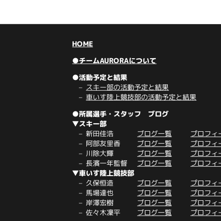
HOME
●チームAURORAについて
●活動予定と結果
スキー部の活動予定と結果
車いす陸上競技部の活動予定と結果
●所属選手・スタッフ ブログ
▼スキー部
新田佳浩
ブログ一覧
プロフィ
阿部友里香
ブログ一覧
プロフィ
川除大輝
ブログ一覧
プロフィ
長濱一年監督
ブログ一覧
プロフィ
▼車いす陸上競技部
久保恒造
ブログ一覧
プロフィ
馬場達也
ブログ一覧
プロフィ
岸澤宏樹
ブログ一覧
プロフィ
佐々木凜平
ブログ一覧
プロフィ