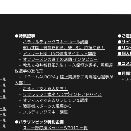
●特集記事
●ご意
パラノルディックスキールール講座
●サイ
車いす陸上競技を知る、楽しむ、応援する！
●リン
アスリートNITTAの健康ダイエット講座
●個人
オフシーズンの選手の活動 インタビュー
●コメ
教えて桜井智野風先生！－久保恒造選手、馬場達
也選手の進化形
●月間
「チームAURORA」陸上競技部に馬場達也選手が
ール
ア
入部！！
ール
走る人！支える人たち！
ール
リフレッシュ講座 ワンポイントアドバイス
ール
オフィスでできるリフレッシュ講座
障害者スポーツの現場から
ール
ノルディックスキー講座
ール
ール
●パラリンピック特別企画
ール
スキー部応援メッセージ2010 一覧