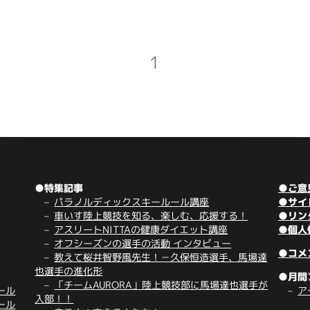
1
●特集記事
●ご意
パラノルディックスキールール講座
●サイ
車いす陸上競技を知る、楽しむ、応援する！
●リン
アスリートNITTAの健康ダイエット講座
●個人
オフシーズンの選手の活動 インタビュー
●コメ
教えて桜井智野風先生！－久保恒造選手、馬場達
也選手の進化形
●月間
「チームAURORA」陸上競技部に馬場達也選手が
ール
ア
入部！！
ール