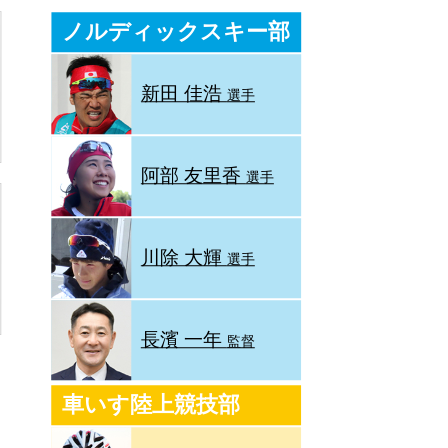
ノルディックスキー部
新田 佳浩
選手
阿部 友里香
選手
川除 大輝
選手
長濱 一年
監督
車いす陸上競技部