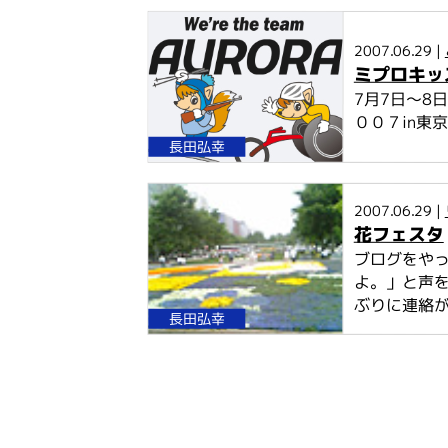
2007.06.29 |
ミプロキッ
7月7日～8
００７in東
長田弘幸
2007.06.29 |
花フェスタ
ブログをや
よ。」と声
ぶりに連絡があ
長田弘幸