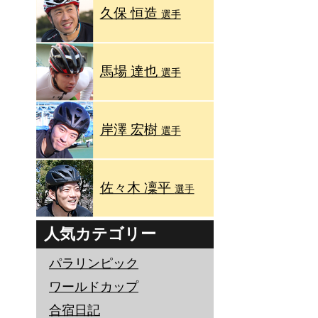
久保 恒造
選手
馬場 達也
選手
岸澤 宏樹
選手
佐々木 凜平
選手
人気カテゴリー
パラリンピック
ワールドカップ
合宿日記