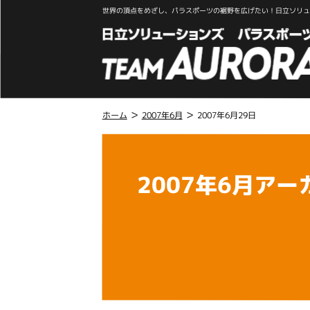
世界の頂点をめざし、パラスポーツの裾野を広げたい！日立ソリュー
>
>
ホーム
2007年6月
2007年6月29日
こ
こ
か
2007年6月アー
ら
本
文