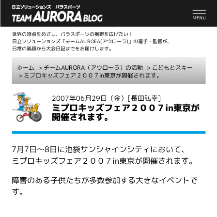
世界の頂点をめざし、パラスポーツの裾野を広げたい！
日立ソリューションズ「チームAUROEA(アウローラ)」の選手・監督が、
日常の素顔から大会日記までをお届けします。
ホーム
>
チームAURORA（アウローラ）の活動
>
こどもとスキー
> ミプロキッズフェア２００７in東京が開催されます。
こ
2007年06月29日（金）
[長田弘幸]
ミプロキッズフェア２００７in東京が
こ
開催されます。
か
ら
本
7月7日～8日に池袋サンシャインシティにおいて、
文
ミプロキッズフェア２００７in東京が開催されます。
障害のある子供たちが多数参加する大きなイベントで
す。