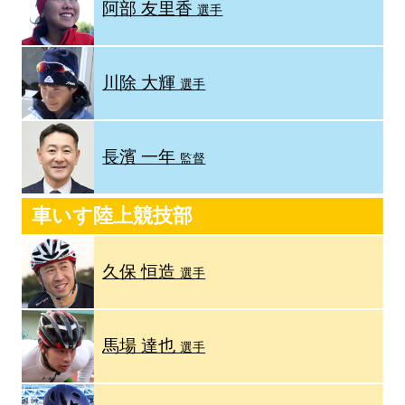
阿部 友里香
選手
川除 大輝
選手
長濱 一年
監督
車いす陸上競技部
久保 恒造
選手
馬場 達也
選手