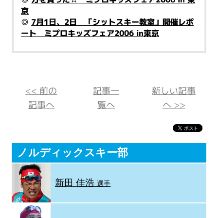
京
◎
7月1日、2日 「シットスキー教室」開催レポ
ート ミプロキッズフェア2006 in東京
<< 前の
記事一
新しい記事
記事へ
覧へ
へ >>
ノルディックスキー部
新田 佳浩
選手