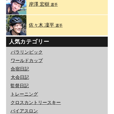
岸澤 宏樹
選手
佐々木 凜平
選手
人気カテゴリー
パラリンピック
ワールドカップ
合宿日記
大会日記
監督日記
トレーニング
クロスカントリースキー
バイアスロン