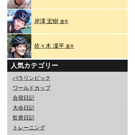
岸澤 宏樹
選手
佐々木 凜平
選手
人気カテゴリー
パラリンピック
ワールドカップ
合宿日記
大会日記
監督日記
トレーニング