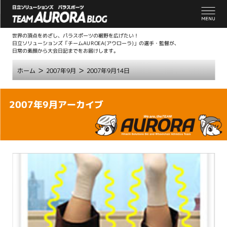
世界の頂点をめざし、パラスポーツの裾野を広げたい！
日立ソリューションズ「チームAUROEA(アウローラ)」の選手・監督が、
日常の素顔から大会日記までをお届けします。
>
>
ホーム
2007年9月
2007年9月14日
こ
2007年9月アーカイブ
こ
か
ら
本
文