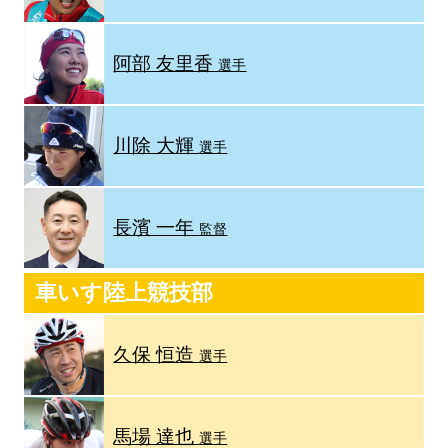
阿部 友里香
選手
川除 大輝
選手
長濱 一年
監督
車いす陸上競技部
久保 恒造
選手
馬場 達也
選手