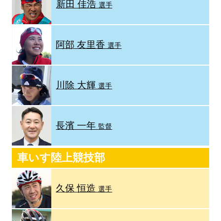
新田 佳浩
選手
阿部 友里香
選手
川除 大輝
選手
長濱 一年
監督
車いす陸上競技部
久保 恒造
選手