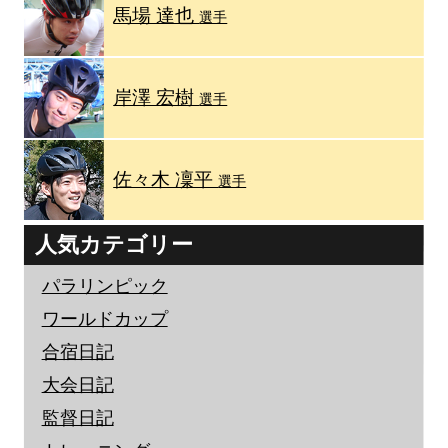
馬場 達也
選手
岸澤 宏樹
選手
佐々木 凜平
選手
人気カテゴリー
パラリンピック
ワールドカップ
合宿日記
大会日記
監督日記