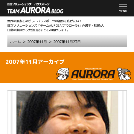
世界の頂点をめざし、パラスポーツの裾野を広げたい！
日立ソリューションズ「チームAUROEA(アウローラ)」の選手・監督が、
日常の素顔から大会日記までをお届けします。
>
>
ホーム
2007年11月
2007年11月23日
こ
2007年11月アーカイブ
こ
か
ら
本
文