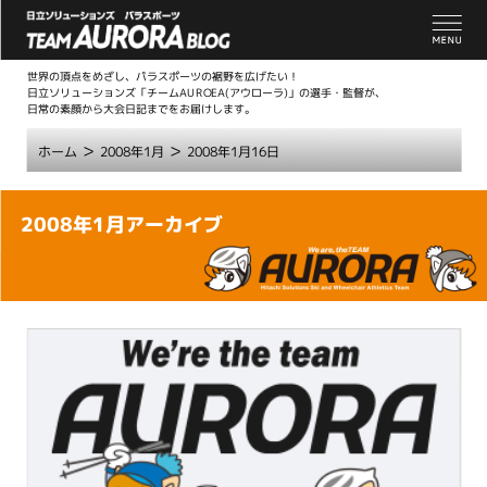
世界の頂点をめざし、パラスポーツの裾野を広げたい！
日立ソリューションズ「チームAUROEA(アウローラ)」の選手・監督が、
日常の素顔から大会日記までをお届けします。
>
>
ホーム
2008年1月
2008年1月16日
こ
2008年1月アーカイブ
こ
か
ら
本
文