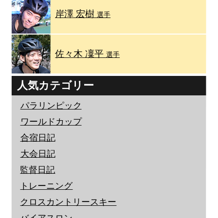
岸澤 宏樹
選手
佐々木 凜平
選手
人気カテゴリー
パラリンピック
ワールドカップ
合宿日記
大会日記
監督日記
トレーニング
クロスカントリースキー