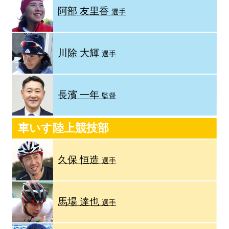
阿部 友里香
選手
川除 大輝
選手
長濱 一年
監督
車いす陸上競技部
久保 恒造
選手
馬場 達也
選手