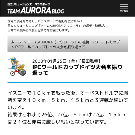
世界の頂点をめざし、パラスポーツの裾野を広げたい！
日立ソリューションズ「チームAUROEA(アウローラ)」の選手・監督が、
日常の素顔から大会日記までをお届けします。
ホーム
>
チームAURORA（アウローラ）の活動
>
ワールドカップ
> IPCワールドカップドイツ大会を振り返って
こ
2008年01月25日（金）
[長田弘幸]
IPCワールドカップドイツ大会を振り
こ
返って
か
ら
本
イズニーで１０ｋｍを戦った後、オーベストドルフに場
文
所を変え１０ｋｍ、５ｋｍ、１５ｋｍと３連戦が続いて
います。
結果はこれまで26位、27位、５ｋｍは22位、１５ｋｍ
は２１位と非常に厳しい戦いとなっています。