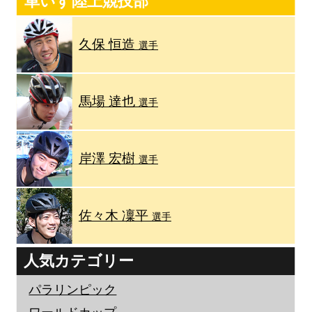
車いす陸上競技部
久保 恒造
選手
馬場 達也
選手
岸澤 宏樹
選手
佐々木 凜平
選手
人気カテゴリー
パラリンピック