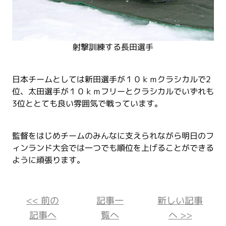
射撃訓練する長田選手
日本チームとしては新田選手が１０ｋｍクラシカルで2
位、太田選手が１０ｋｍフリーとクラシカルでいずれも
3位ととても良い雰囲気で戦っています。
監督をはじめチームのみんなに支えられながら明日のフ
ィンランド大会では一つでも順位を上げることができる
ように頑張ります。
<< 前の
記事一
新しい記事
記事へ
覧へ
へ >>