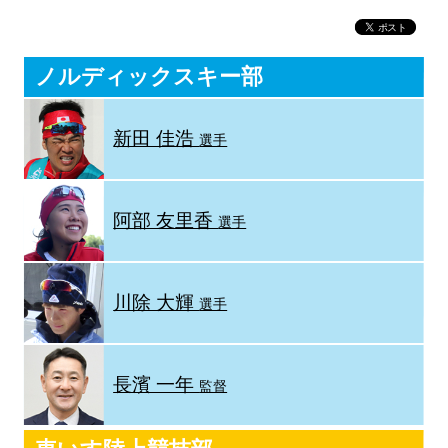
ノルディックスキー部
新田 佳浩
選手
阿部 友里香
選手
川除 大輝
選手
長濱 一年
監督