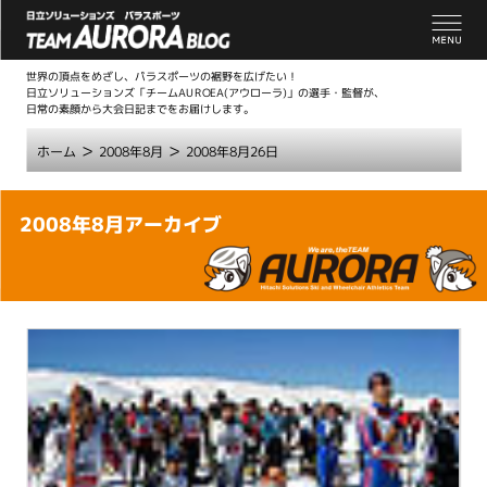
世界の頂点をめざし、パラスポーツの裾野を広げたい！
日立ソリューションズ「チームAUROEA(アウローラ)」の選手・監督が、
日常の素顔から大会日記までをお届けします。
>
>
ホーム
2008年8月
2008年8月26日
こ
2008年8月アーカイブ
こ
か
ら
本
文