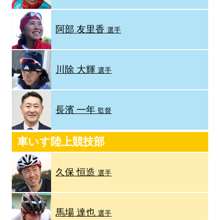
阿部 友里香
選手
川除 大輝
選手
長濱 一年
監督
車いす陸上競技部
久保 恒造
選手
馬場 達也
選手