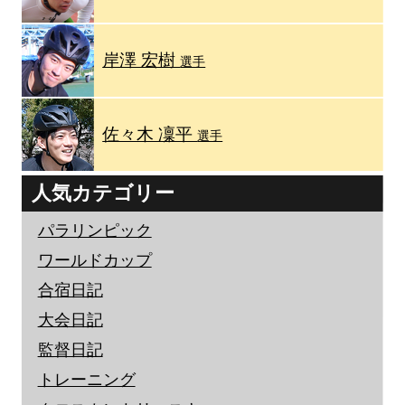
岸澤 宏樹
選手
佐々木 凜平
選手
人気カテゴリー
パラリンピック
ワールドカップ
合宿日記
大会日記
監督日記
トレーニング