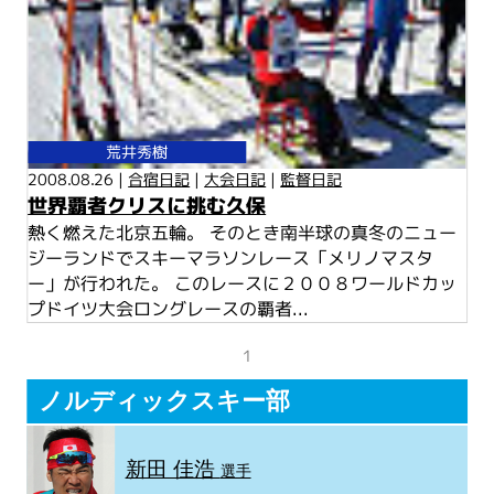
荒井秀樹
2008.08.26 |
合宿日記
|
大会日記
|
監督日記
世界覇者クリスに挑む久保
熱く燃えた北京五輪。 そのとき南半球の真冬のニュー
ジーランドでスキーマラソンレース「メリノマスタ
ー」が行われた。 このレースに２００８ワールドカッ
プドイツ大会ロングレースの覇者...
1
ノルディックスキー部
新田 佳浩
選手