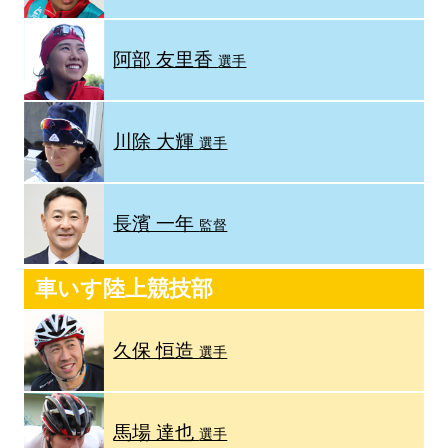
阿部 友里香
選手
川除 大輝
選手
長濱 一年
監督
車いす陸上競技部
久保 恒造
選手
馬場 達也
選手