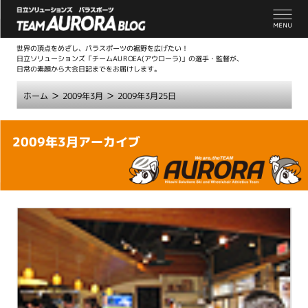
世界の頂点をめざし、パラスポーツの裾野を広げたい！
日立ソリューションズ「チームAUROEA(アウローラ)」の選手・監督が、
日常の素顔から大会日記までをお届けします。
>
>
ホーム
2009年3月
2009年3月25日
こ
2009年3月アーカイブ
こ
か
ら
本
文