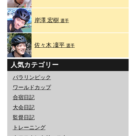
岸澤 宏樹
選手
佐々木 凜平
選手
人気カテゴリー
パラリンピック
ワールドカップ
合宿日記
大会日記
監督日記
トレーニング