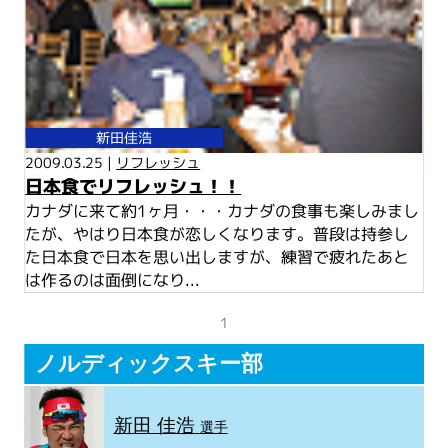
新田佳浩
2009.03.25 |
リフレッシュ
日本食でリフレッシュ！！
カナダに来て約1ヶ月・・・カナダの食事も楽しみまし
たが、やはり日本食が恋しくなります。普段は持参し
た日本食で日本を思い出しますが、練習で疲れたあと
は作るのは面倒になり...
1
ノルディックスキー部
新田 佳浩
選手