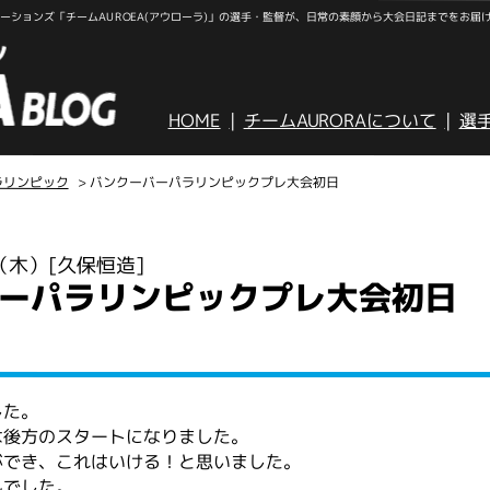
ションズ「チームAUROEA(アウローラ)」の選手・監督が、日常の素顔から大会日記までをお届
HOME
チームAURORAについて
選
ラリンピック
> バンクーバーパラリンピックプレ大会初日
日（木）
[久保恒造]
ーパラリンピックプレ大会初日
した。
は後方のスタートになりました。
ができ、これはいける！と思いました。
んでした。