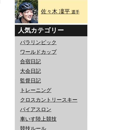
佐々木 凜平
選手
人気カテゴリー
パラリンピック
ワールドカップ
合宿日記
大会日記
監督日記
トレーニング
クロスカントリースキー
バイアスロン
車いす陸上競技
競技ルール