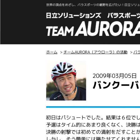
世界の頂点をめざし、パラスポーツの裾野を広げたい！日立ソリュー
ホーム
>
チームAURORA（アウローラ）の活動
>
パ
こ
こ
2009年03月05
か
バンクーバ
ら
本
文
初日はパシュートでした。結果は６位で
予選はタイム的にあまり良くなく、決勝
決勝の射撃では初めての満射をだすこと
しかし、そう簡単には勝たせてくれませ