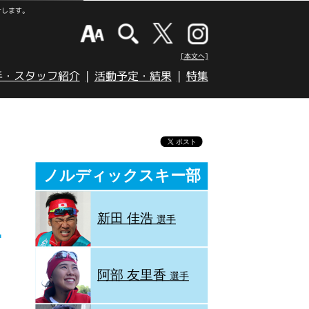
けします。
[本文へ]
手・スタッフ紹介
活動予定・結果
特集
ノルディックスキー部
新田 佳浩
選手
阿部 友里香
選手