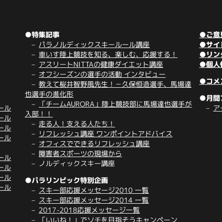
●特集記事
●ご意
パラノルディックスキールール講座
●サイ
車いす陸上競技を知る、楽しむ、応援する！
●リン
アスリートNITTAの健康ダイエット講座
●個人
オフシーズンの選手の活動 インタビュー
●コメ
教えて桜井智野風先生！－久保恒造選手、馬場達
也選手の進化形
●月間
「チームAURORA」陸上競技部に馬場達也選手が
ール
ア
入部！！
ール
走る人！支える人たち！
ール
リフレッシュ講座 ワンポイントアドバイス
ール
オフィスでできるリフレッシュ講座
障害者スポーツの現場から
ール
ノルディックスキー講座
ール
ール
●パラリンピック特別企画
ール
スキー部応援メッセージ2010 一覧
スキー部応援メッセージ2014 一覧
2017-2018応援メッセージ一覧
「いいね！」でソチを目指そうキャンペーン