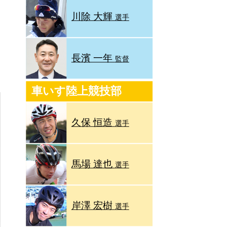
川除 大輝
選手
長濱 一年
監督
車いす陸上競技部
久保 恒造
選手
馬場 達也
選手
岸澤 宏樹
選手