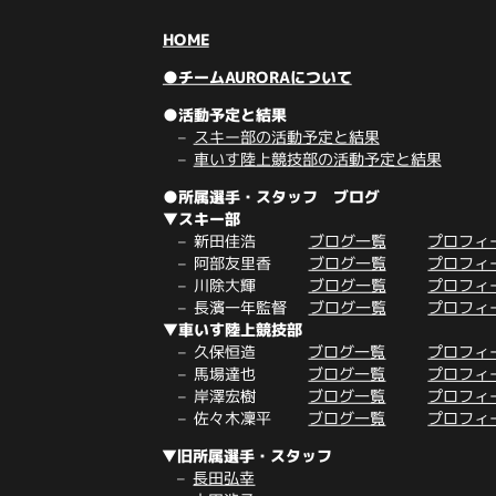
HOME
●チームAURORAについて
●活動予定と結果
スキー部の活動予定と結果
車いす陸上競技部の活動予定と結果
●所属選手・スタッフ ブログ
▼スキー部
新田佳浩
ブログ一覧
プロフィ
阿部友里香
ブログ一覧
プロフィ
川除大輝
ブログ一覧
プロフィ
長濱一年監督
ブログ一覧
プロフィ
▼車いす陸上競技部
久保恒造
ブログ一覧
プロフィ
馬場達也
ブログ一覧
プロフィ
岸澤宏樹
ブログ一覧
プロフィ
佐々木凜平
ブログ一覧
プロフィ
▼旧所属選手・スタッフ
長田弘幸