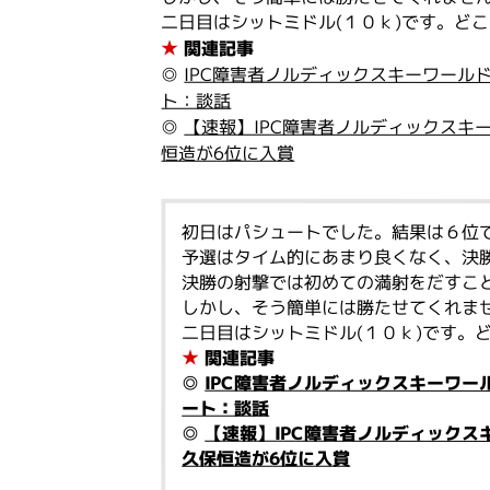
二日目はシットミドル(１０ｋ)です。ど
★
関連記事
◎
IPC障害者ノルディックスキーワール
ト：談話
◎
【速報】IPC障害者ノルディックスキ
恒造が6位に入賞
初日はパシュートでした。結果は６位
予選はタイム的にあまり良くなく、決
決勝の射撃では初めての満射をだすこ
しかし、そう簡単には勝たせてくれま
二日目はシットミドル(１０ｋ)です。
★
関連記事
◎
IPC障害者ノルディックスキーワー
ート：談話
◎
【速報】IPC障害者ノルディックス
久保恒造が6位に入賞