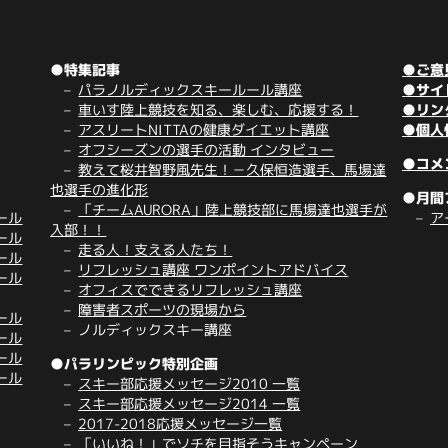
●特集記事
●ご意
パラノルディックスキールール講座
●サイ
車いす陸上競技を知る、楽しむ、応援する！
●リン
アスリートNITTAの健康ダイエット講座
●個人
オフシーズンの選手の活動 インタビュー
●コメ
教えて桜井智野風先生！－久保恒造選手、馬場達
也選手の進化形
●月間
「チームAURORA」陸上競技部に馬場達也選手が
ール
ア
入部！！
ール
走る人！支える人たち！
ール
リフレッシュ講座 ワンポイントアドバイス
ール
オフィスでできるリフレッシュ講座
障害者スポーツの現場から
ール
ノルディックスキー講座
ール
ール
●パラリンピック特別企画
ール
スキー部応援メッセージ2010 一覧
スキー部応援メッセージ2014 一覧
2017-2018応援メッセージ一覧
「いいね！」でソチを目指そうキャンペーン