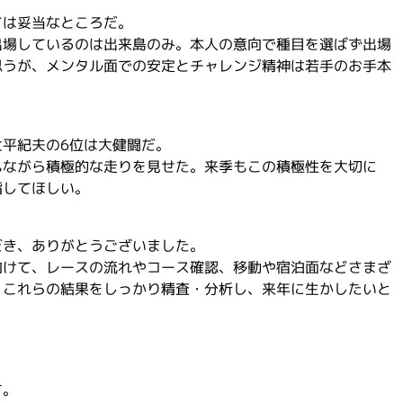
ては妥当なところだ。
出場しているのは出来島のみ。本人の意向で種目を選ばず出場
思うが、メンタル面での安定とチャレンジ精神は若手のお手本
平紀夫の6位は大健闘だ。
もながら積極的な走りを見せた。来季もこの積極性を大切に
指してほしい。
だき、ありがとうございました。
向けて、レースの流れやコース確認、移動や宿泊面などさまざ
。これらの結果をしっかり精査・分析し、来年に生かしたいと
。
す。