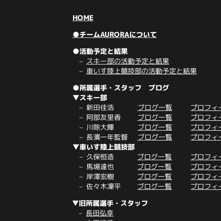
HOME
●チームAURORAについて
●活動予定と結果
スキー部の活動予定と結果
車いす陸上競技部の活動予定と結果
●所属選手・スタッフ ブログ
▼スキー部
新田佳浩
ブログ一覧
プロフィ
阿部友里香
ブログ一覧
プロフィ
川除大輝
ブログ一覧
プロフィ
長濱一年監督
ブログ一覧
プロフィ
▼車いす陸上競技部
久保恒造
ブログ一覧
プロフィ
馬場達也
ブログ一覧
プロフィ
岸澤宏樹
ブログ一覧
プロフィ
佐々木凜平
ブログ一覧
プロフィ
▼旧所属選手・スタッフ
長田弘幸