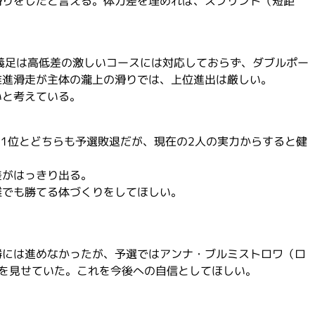
滑りをしたと言える。体力差を埋めれば、スプリント（短距
義足は高低差の激しいコースには対応しておらず、ダブルポー
推進滑走が主体の瀧上の滑りでは、上位進出は厳しい。
いと考えている。
21位とどちらも予選敗退だが、現在の2人の実力からすると健
差がはっきり出る。
離でも勝てる体づくりをしてほしい。
勝には進めなかったが、予選ではアンナ・ブルミストロワ（ロ
りを見せていた。これを今後への自信としてほしい。