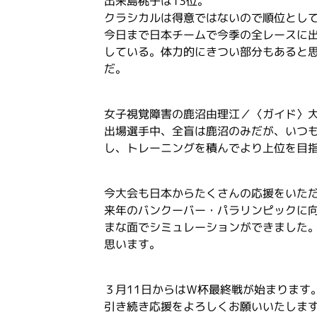
出来島桃子は13位。
クラシカルは得意ではないので順位とし
今日まで日本チームで今季の全レースに
している。体力的にきつい部分もあると
だ。
女子視覚障害の鹿沼由理江／〈ガイド〉大
出場選手中、全盲は鹿沼のみだが、いつ
し、トレーニングを積んでより上位を目
今大会も日本からたくさんの応援をいた
来年のバンクーバー・パラリンピックに
まな面でシミュレーションができました
思います。
３月11日からはＷ杯最終戦が始まります
引き続き応援をよろしくお願いいたしま