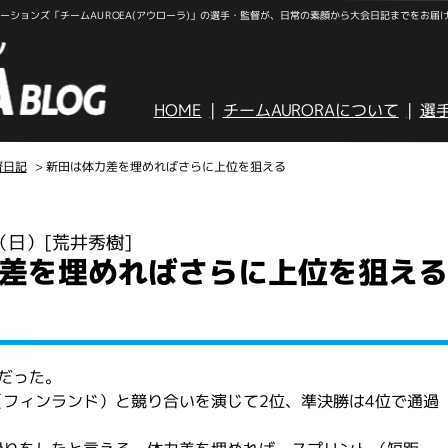
ションズ「チームAUROEA(アウローラ)」の選手・監督が、日常の素顔から大会日記までをお届
HOME
チームAURORAについて
選
督日記
> 新田は体力差を埋めればさらに上位を狙える
日（日）
[荒井秀樹]
差を埋めればさらに上位を狙える
だった。
フィンランド）と競り合いを演じて2位、準決勝は4位で通過