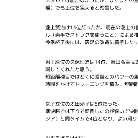
メダルには届かなかったが、まずまずの
離）でも上位を狙えると確信した。
瀧上賢治は13位だったが、現在の瀧上の
ル（両手でストックを使うこと）による
今季終了後には、義足の改造に着手した
男子座位の久保恒造は14位、長田弘幸は
闘してくれたと思う。
短距離種目ではとくに強豪とのパワーの
時間をかけてトレーニングを積み、短距
女子立位の太田渉子は5位だった。
準決勝では下りで転倒したのが響いて決
シア）と同タイムで4位となり、よい滑