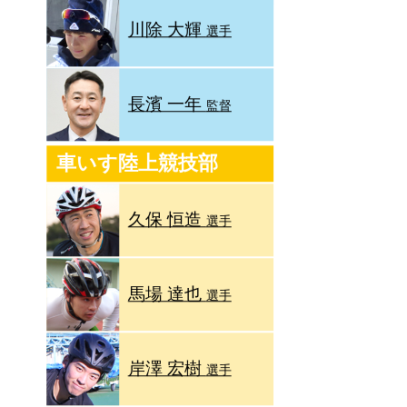
川除 大輝
選手
長濱 一年
監督
車いす陸上競技部
久保 恒造
選手
馬場 達也
選手
岸澤 宏樹
選手