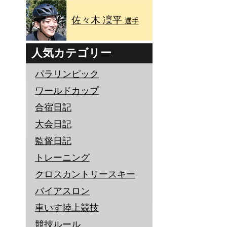
佐々木 凜平
選手
人気カテゴリー
パラリンピック
ワールドカップ
合宿日記
大会日記
監督日記
トレーニング
クロスカントリースキー
バイアスロン
車いす陸上競技
競技ルール