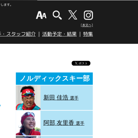
けします。
[本文へ]
手・スタッフ紹介
活動予定・結果
特集
ノルディックスキー部
新田 佳浩
選手
阿部 友里香
選手