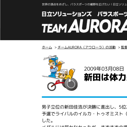
世界の頂点をめざし、パラスポーツの裾野を広げたい！日立ソリュー
ホーム
>
チームAURORA（アウローラ）の活動
>
監
こ
こ
2009年03月08
か
新田は体力
ら
本
文
男子立位の新田佳浩が決勝に進出し、5位
予選でライバルのイルカ・トゥオミスト（
した。