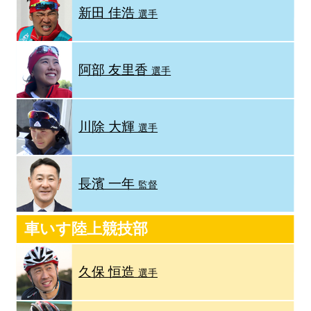
新田 佳浩
選手
阿部 友里香
選手
川除 大輝
選手
長濱 一年
監督
車いす陸上競技部
久保 恒造
選手