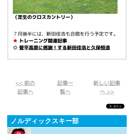
（芝生のクロスカントリー）
７月後半には、新田佳浩も合宿を行う予定です。
★
トレーニング関連記事
◎
菅平高原に感謝！する新田佳浩と久保恒造
<< 前の
記事一
新しい記事
記事へ
覧へ
へ >>
ノルディックスキー部