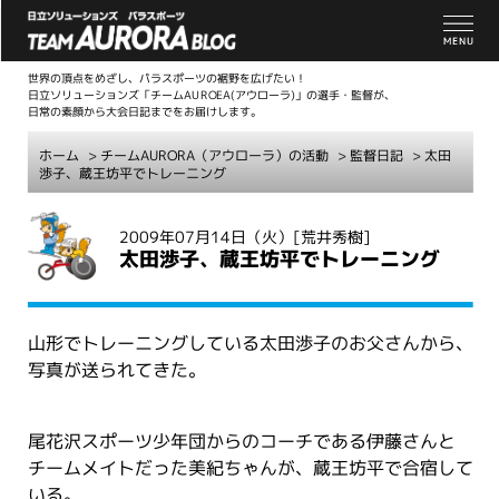
世界の頂点をめざし、パラスポーツの裾野を広げたい！
日立ソリューションズ「チームAUROEA(アウローラ)」の選手・監督が、
日常の素顔から大会日記までをお届けします。
ホーム
>
チームAURORA（アウローラ）の活動
>
監督日記
> 太田
渉子、蔵王坊平でトレーニング
こ
2009年07月14日（火）
[荒井秀樹]
こ
太田渉子、蔵王坊平でトレーニング
か
ら
本
山形でトレーニングしている太田渉子のお父さんから、
文
写真が送られてきた。
尾花沢スポーツ少年団からのコーチである伊藤さんと
チームメイトだった美紀ちゃんが、蔵王坊平で合宿して
いる。