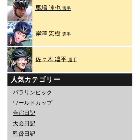
馬場 達也
選手
岸澤 宏樹
選手
佐々木 凜平
選手
人気カテゴリー
パラリンピック
ワールドカップ
合宿日記
大会日記
監督日記