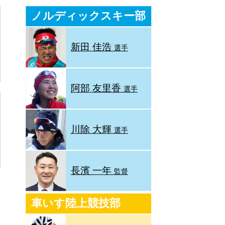
ノルディックスキー部
新田 佳浩
選手
阿部 友里香
選手
川除 大輝
選手
長濱 一年
監督
車いす陸上競技部