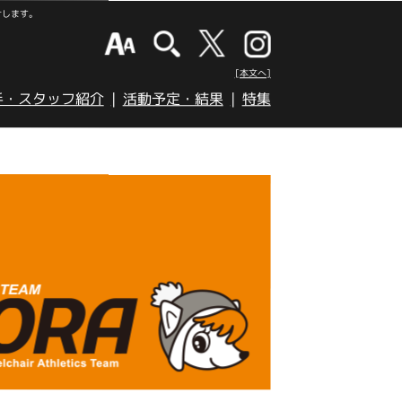
けします。
[本文へ]
手・スタッフ紹介
活動予定・結果
特集