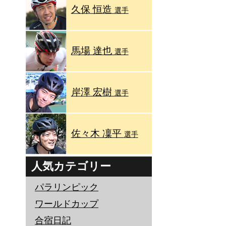
久保 恒造
選手
馬場 達也
選手
岸澤 宏樹
選手
佐々木 凜平
選手
人気カテゴリー
パラリンピック
ワールドカップ
合宿日記