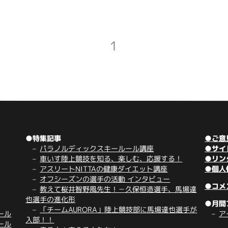
1
●特集記事
●ご意
パラノルディックスキールール講座
●サイ
車いす陸上競技を知る、楽しむ、応援する！
●リン
アスリートNITTAの健康ダイエット講座
●個人
オフシーズンの選手の活動 インタビュー
●コメ
教えて桜井智野風先生！－久保恒造選手、馬場達
也選手の進化形
●月間
「チームAURORA」陸上競技部に馬場達也選手が
ール
ア
入部！！
ール