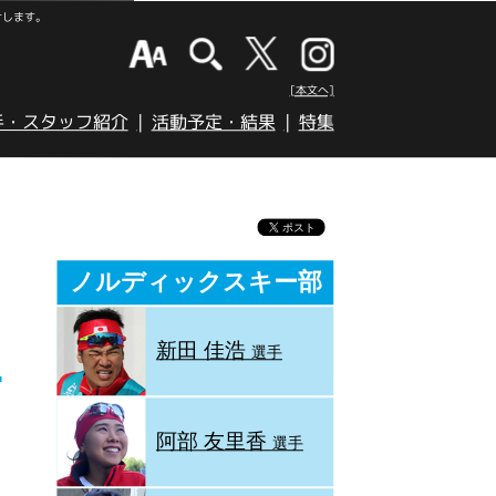
けします。
[本文へ]
手・スタッフ紹介
活動予定・結果
特集
ノルディックスキー部
新田 佳浩
選手
阿部 友里香
日
選手