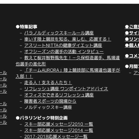
●特集記事
●ご意
パラノルディックスキールール講座
●サイ
車いす陸上競技を知る、楽しむ、応援する！
●リン
アスリートNITTAの健康ダイエット講座
●個人
オフシーズンの選手の活動 インタビュー
●コメ
教えて桜井智野風先生！－久保恒造選手、馬場達
也選手の進化形
●月間
「チームAURORA」陸上競技部に馬場達也選手が
ール
ア
入部！！
ール
走る人！支える人たち！
ール
リフレッシュ講座 ワンポイントアドバイス
ール
オフィスでできるリフレッシュ講座
障害者スポーツの現場から
ール
ノルディックスキー講座
ール
ール
●パラリンピック特別企画
ール
スキー部応援メッセージ2010 一覧
スキー部応援メッセージ2014 一覧
2017-2018応援メッセージ一覧