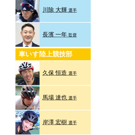
川除 大輝
選手
る
長濱 一年
監督
車いす陸上競技部
久保 恒造
選手
馬場 達也
選手
岸澤 宏樹
選手