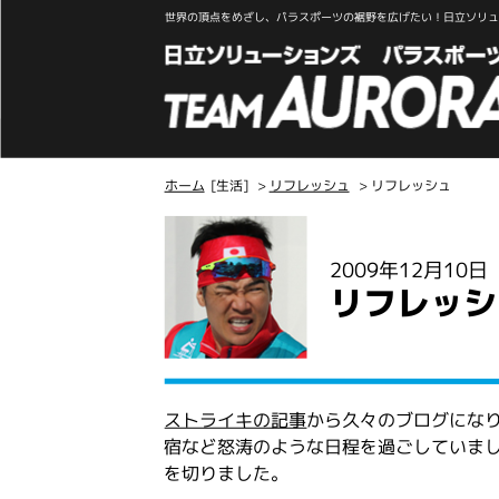
世界の頂点をめざし、パラスポーツの裾野を広げたい！日立ソリュー
ホーム
[生活]
>
リフレッシュ
> リフレッシュ
こ
こ
2009年12月10
か
リフレッシ
ら
本
文
ストライキの記事
から久々のブログにな
宿など怒涛のような日程を過ごしていまし
を切りました。