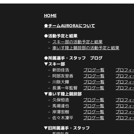
HOME
●チームAURORAについて
●活動予定と結果
スキー部の活動予定と結果
車いす陸上競技部の活動予定と結果
●所属選手・スタッフ ブログ
▼スキー部
新田佳浩
ブログ一覧
プロフィ
阿部友里香
ブログ一覧
プロフィ
川除大輝
ブログ一覧
プロフィ
長濱一年監督
ブログ一覧
プロフィ
▼車いす陸上競技部
久保恒造
ブログ一覧
プロフィ
馬場達也
ブログ一覧
プロフィ
岸澤宏樹
ブログ一覧
プロフィ
佐々木凜平
ブログ一覧
プロフィ
▼旧所属選手・スタッフ
長田弘幸