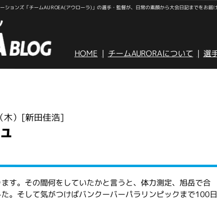
ションズ「チームAUROEA(アウローラ)」の選手・監督が、日常の素顔から大会日記までをお届
HOME
チームAURORAについて
選
日（木）
[新田佳浩]
ュ
ります。その間何をしていたかと言うと、体力測定、旭岳で合
た。そして気がつけばバンクーバーパラリンピックまで100