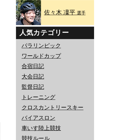
佐々木 凜平
選手
人気カテゴリー
パラリンピック
ワールドカップ
合宿日記
大会日記
監督日記
トレーニング
クロスカントリースキー
バイアスロン
車いす陸上競技
競技ルール