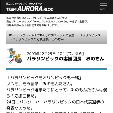
世界の頂点をめざし、パラスポーツの裾野を広げたい！
日立ソリューションズ「チームAUROEA(アウローラ)」の選手・監督が、
日常の素顔から大会日記までをお届けします。
ホーム
>
チームAURORA（アウローラ）の活動
>
パラリンピック
> パラリンピックの応援団長 みのさん
こ
2009年12月25日（金）
[荒井秀樹]
こ
パラリンピックの応援団長 みのさん
か
ら
本
「パラリンピックもオリンピックも一緒」
文
いつも、そう語る みのもんたさん。
パラリンピック選手たちにとって、みのもんたさんは僕
らの応援団長だ。
24日にバンクーバーパラリンピックの日本代表選手の
発表があった。