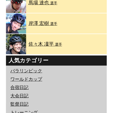
馬場 達也
選手
岸澤 宏樹
選手
佐々木 凜平
選手
人気カテゴリー
パラリンピック
ワールドカップ
合宿日記
大会日記
監督日記
トレーニング