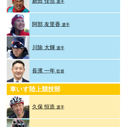
新田 佳浩
選手
阿部 友里香
選手
川除 大輝
選手
長濱 一年
監督
車いす陸上競技部
久保 恒造
選手