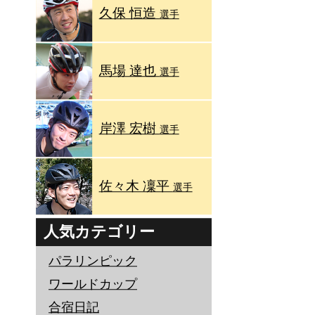
久保 恒造
選手
馬場 達也
選手
岸澤 宏樹
選手
佐々木 凜平
選手
人気カテゴリー
パラリンピック
ワールドカップ
合宿日記