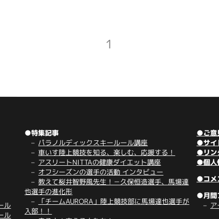
1
●特集記事
●ご意
パラノルディックスキールール講座
●サイ
車いす陸上競技を知る、楽しむ、応援する！
●リン
アスリートNITTAの健康ダイエット講座
●個人
オフシーズンの選手の活動 インタビュー
●コメ
教えて桜井智野風先生！－久保恒造選手、馬場達
也選手の進化形
●月間
「チームAURORA」陸上競技部に馬場達也選手が
ール
ア
入部！！
ール