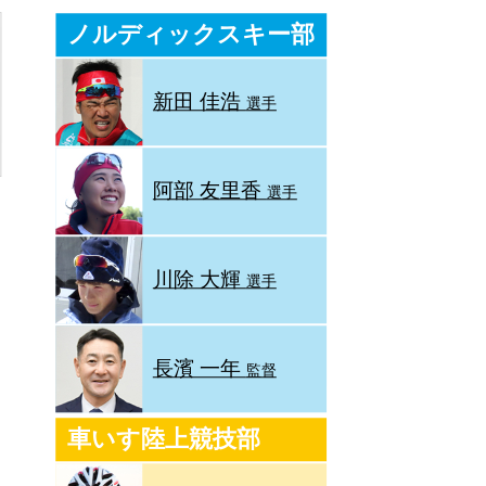
ノルディックスキー部
新田 佳浩
選手
阿部 友里香
選手
川除 大輝
選手
長濱 一年
監督
車いす陸上競技部