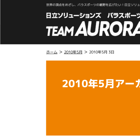
世界の頂点をめざし、パラスポーツの裾野を広げたい！日立ソリュー
>
>
ホーム
2010年5月
2010年5月 3日
こ
こ
か
2010年5月アー
ら
本
文