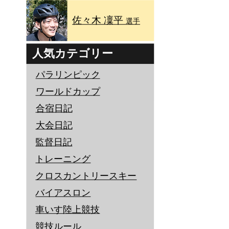
佐々木 凜平
選手
人気カテゴリー
パラリンピック
ワールドカップ
合宿日記
大会日記
監督日記
トレーニング
クロスカントリースキー
バイアスロン
車いす陸上競技
競技ルール