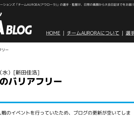
ションズ「チームAUROEA(アウローラ)」の選手・監督が、日常の素顔から大会日記までをお届
HOME
チームAURORAについて
選
フリー
日（水）
[新田佳浩]
のバリアフリー
人戦のイベントを行っていたため、ブログの更新が空いてしま