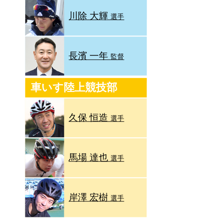
川除 大輝
選手
長濱 一年
監督
車いす陸上競技部
久保 恒造
選手
馬場 達也
選手
岸澤 宏樹
選手