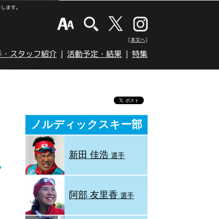
けします。
[本文へ]
手・スタッフ紹介
活動予定・結果
特集
ノルディックスキー部
新田 佳浩
選手
阿部 友里香
選手