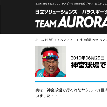
世界の頂点をめざし、パラスポーツの裾野を広げたい！日立ソリュー
ホーム
[生活]
>
バリアフリー
> 神宮球場でのバリア
こ
こ
2010年06月23
か
神宮球場で
ら
本
文
実は、神宮球場で行われたヤクルトvs巨
いました・・・