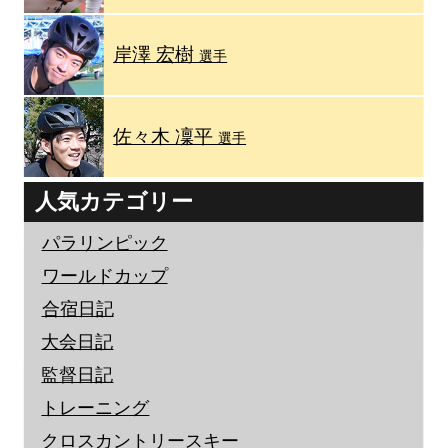
岸澤 宏樹
選手
佐々木 凜平
選手
人気カテゴリー
パラリンピック
ワールドカップ
合宿日記
大会日記
監督日記
トレーニング
クロスカントリースキー