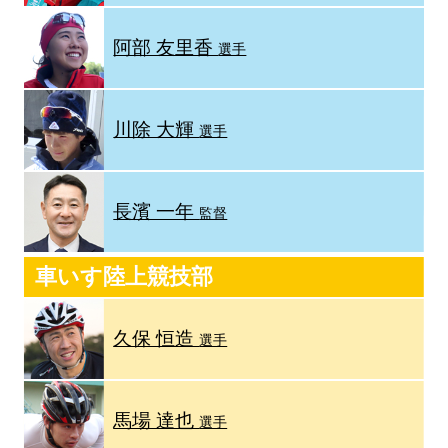
阿部 友里香
選手
川除 大輝
選手
長濱 一年
監督
車いす陸上競技部
久保 恒造
選手
馬場 達也
選手