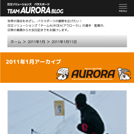
世界の頂点をめざし、パラスポーツの裾野を広げたい！
日立ソリューションズ「チームAUROEA(アウローラ)」の選手・監督が、
日常の素顔から大会日記までをお届けします。
>
>
ホーム
2011年1月
2011年1月11日
こ
2011年1月アーカイブ
こ
か
ら
本
文