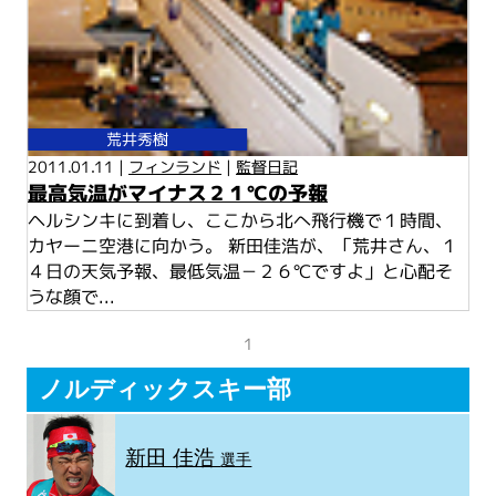
荒井秀樹
2011.01.11 |
フィンランド
|
監督日記
最高気温がマイナス２１℃の予報
ヘルシンキに到着し、ここから北へ飛行機で１時間、
カヤーニ空港に向かう。 新田佳浩が、「荒井さん、１
４日の天気予報、最低気温－２６℃ですよ」と心配そ
うな顔で...
1
ノルディックスキー部
新田 佳浩
選手