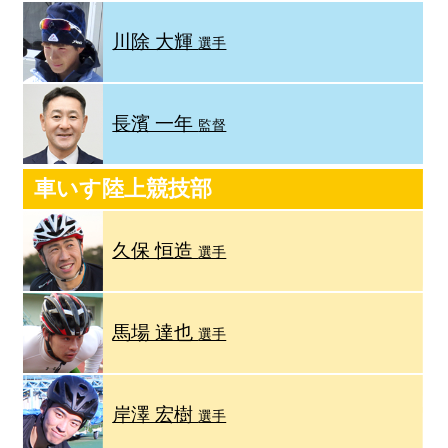
川除 大輝
選手
長濱 一年
監督
車いす陸上競技部
久保 恒造
選手
馬場 達也
選手
岸澤 宏樹
選手