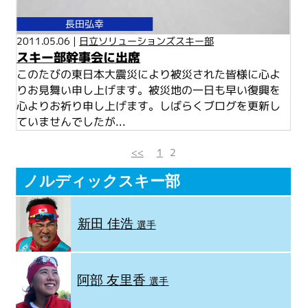
長田弘幸
2011.05.06 |
日立ソリューションズスキー部
スキー部幹事会に出席
このたびの東日本大震災により被災された皆様に心よ
りお見舞い申し上げます。被災地の一日も早い復興を
心よりお祈り申し上げます。しばらくブログを更新し
ていませんでしたが...
<<
1
2
ノルディックスキー部
新田 佳浩
選手
阿部 友里香
選手