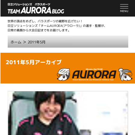
世界の頂点をめざし、パラスポーツの裾野を広げたい！
日立ソリューションズ「チームAUROEA(アウローラ)」の選手・監督が、
日常の素顔から大会日記までをお届けします。
>
ホーム
2011年5月
こ
2011年5月アーカイブ
こ
か
ら
本
文