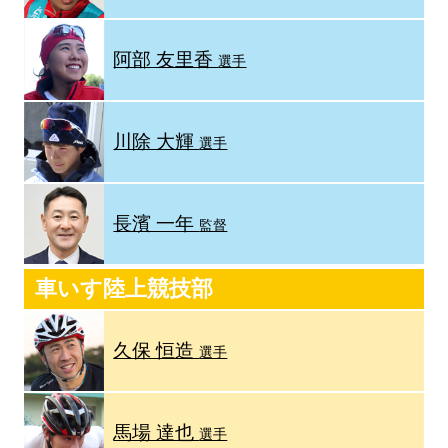
阿部 友里香
選手
川除 大輝
選手
長濱 一年
監督
車いす陸上競技部
久保 恒造
選手
馬場 達也
選手