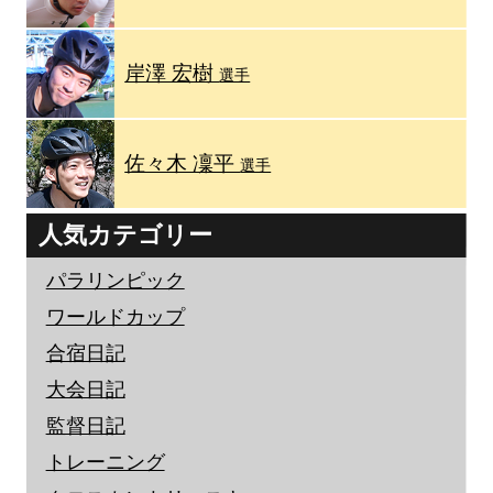
岸澤 宏樹
選手
佐々木 凜平
選手
人気カテゴリー
パラリンピック
ワールドカップ
合宿日記
大会日記
監督日記
トレーニング