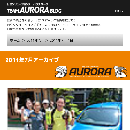
世界の頂点をめざし、パラスポーツの裾野を広げたい！
日立ソリューションズ「チームAUROEA(アウローラ)」の選手・監督が、
日常の素顔から大会日記までをお届けします。
>
>
ホーム
2011年7月
2011年7月 4日
こ
2011年7月アーカイブ
こ
か
ら
本
文