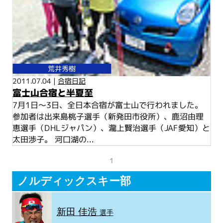
荒井秀樹
2011.07.04 |
合宿日記
富士山合宿と半夏至
7月1日～3日、全日本合宿が富士山で行われました。
参加者は出来島桃子選手（新発田市役所）、鹿沼由理
恵選手（DHLジャパン）、瀧上賢治選手（JAF愛知）と
太田渉子。 河口湖の...
1
ノルディックスキー部
新田 佳浩
選手