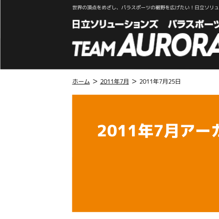
世界の頂点をめざし、パラスポーツの裾野を広げたい！日立ソリュー
>
>
ホーム
2011年7月
2011年7月25日
こ
こ
か
2011年7月アー
ら
本
文