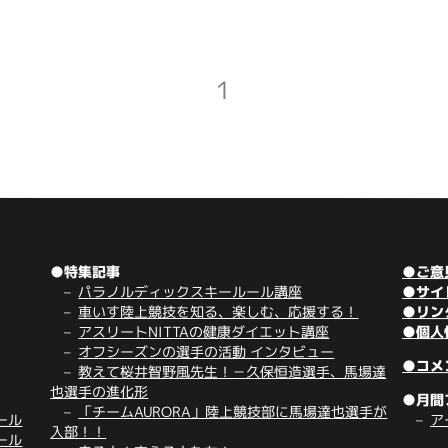
1
●特集記事
●ご意
パラノルディックスキールール講座
●サイ
車いす陸上競技を知る、楽しむ、応援する！
●リン
アスリートNITTAの健康ダイエット講座
●個人
オフシーズンの選手の活動 インタビュー
●コメ
教えて桜井智野風先生！－久保恒造選手、馬場達
也選手の進化形
●月間
「チームAURORA」陸上競技部に馬場達也選手が
ール
ア
入部！！
ール