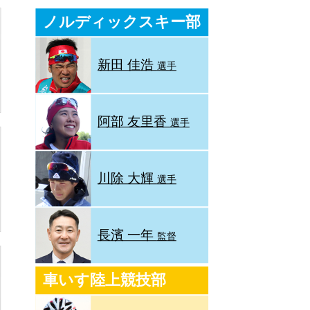
ノルディックスキー部
新田 佳浩
選手
阿部 友里香
選手
川除 大輝
選手
長濱 一年
監督
車いす陸上競技部