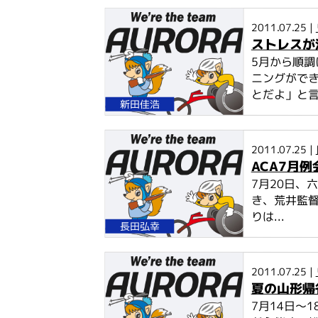
2011.07.25 |
ストレスが
5月から順
ニングがで
とだよ」と言葉
新田佳浩
2011.07.25 |
ACA7月
7月20日、
き、荒井監督
りは...
長田弘幸
2011.07.25 |
夏の山形帰
7月14日～