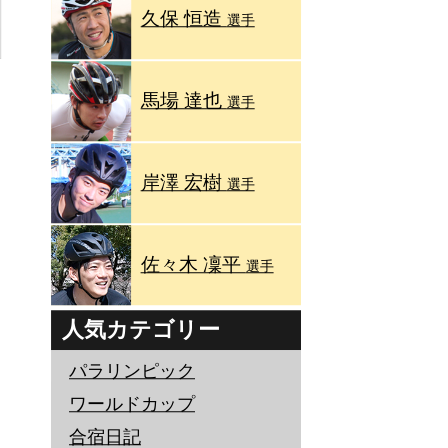
久保 恒造
選手
馬場 達也
選手
岸澤 宏樹
選手
佐々木 凜平
選手
人気カテゴリー
パラリンピック
ワールドカップ
合宿日記