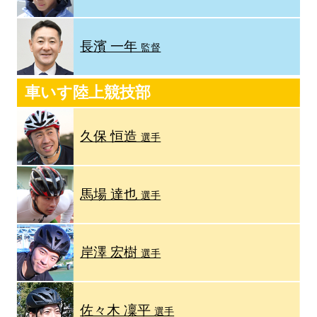
長濱 一年
監督
車いす陸上競技部
久保 恒造
選手
馬場 達也
選手
岸澤 宏樹
選手
佐々木 凜平
選手