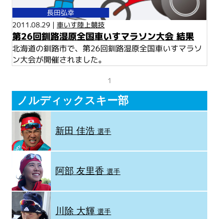
長田弘幸
2011.08.29 |
車いす陸上競技
第26回釧路湿原全国車いすマラソン大会 結果
北海道の釧路市で、第26回釧路湿原全国車いすマラソ
ン大会が開催されました。
1
ノルディックスキー部
新田 佳浩
選手
阿部 友里香
選手
川除 大輝
選手