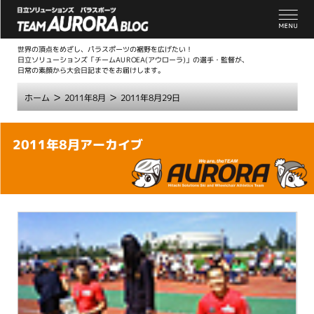
世界の頂点をめざし、パラスポーツの裾野を広げたい！
日立ソリューションズ「チームAUROEA(アウローラ)」の選手・監督が、
日常の素顔から大会日記までをお届けします。
>
>
ホーム
2011年8月
2011年8月29日
こ
2011年8月アーカイブ
こ
か
ら
本
文