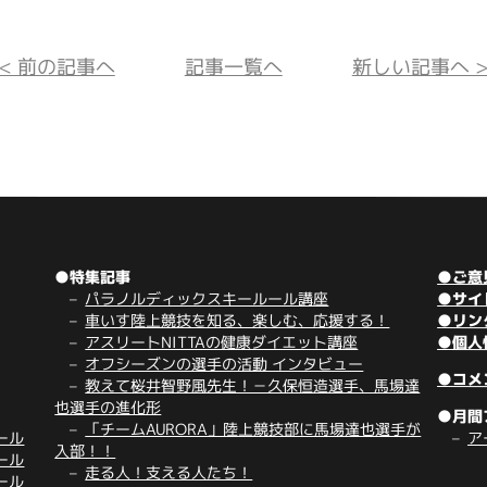
<< 前の記事へ
記事一覧へ
新しい記事へ >
●特集記事
●ご意
パラノルディックスキールール講座
●サイ
車いす陸上競技を知る、楽しむ、応援する！
●リン
アスリートNITTAの健康ダイエット講座
●個人
オフシーズンの選手の活動 インタビュー
●コメ
教えて桜井智野風先生！－久保恒造選手、馬場達
也選手の進化形
●月間
「チームAURORA」陸上競技部に馬場達也選手が
ール
ア
入部！！
ール
走る人！支える人たち！
ール