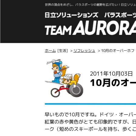
世界の頂点をめざし、パラスポーツの裾野を広げたい！日立ソリュー
ホーム
[生活]
>
リフレッシュ
> 10月のオーバーホフ
こ
こ
2011年10月03
か
10月のオ
ら
本
文
早いもので10月ですね。ドイツ・オーバー
紅葉の赤や黄色がとても印象的ですが、日
ーク（短めのスキーポールを持ち、歩く