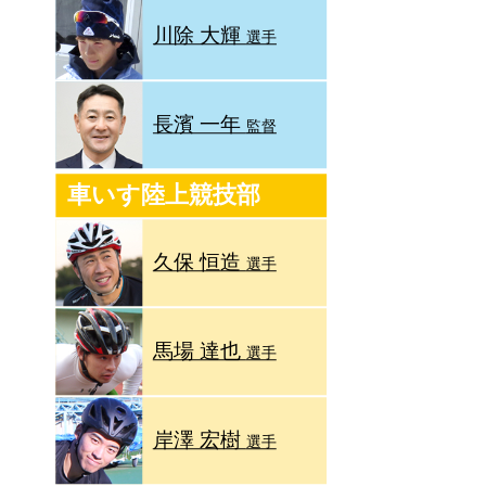
川除 大輝
選手
長濱 一年
監督
車いす陸上競技部
久保 恒造
選手
馬場 達也
選手
岸澤 宏樹
選手