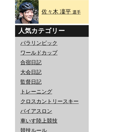
佐々木 凜平
選手
人気カテゴリー
パラリンピック
ワールドカップ
合宿日記
大会日記
監督日記
トレーニング
クロスカントリースキー
バイアスロン
車いす陸上競技
競技ルール