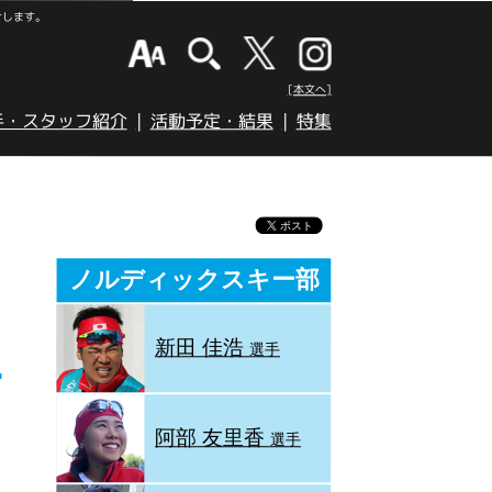
けします。
[本文へ]
手・スタッフ紹介
活動予定・結果
特集
ノルディックスキー部
新田 佳浩
選手
阿部 友里香
選手