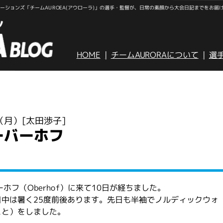
ションズ「チームAUROEA(アウローラ)」の選手・監督が、日常の素顔から大会日記までをお届
HOME
チームAURORAについて
選
日（月）
[太田渉子]
ーバーホフ
ホフ（Oberhof）に来て10日が経ちました。
中は暑く25度前後あります。先日も半袖でノルディックウォ
こと）をしました。