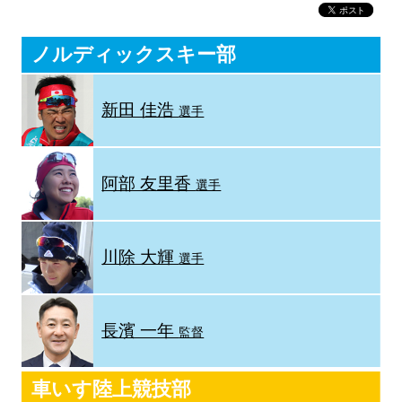
ノルディックスキー部
新田 佳浩
選手
阿部 友里香
選手
川除 大輝
選手
長濱 一年
監督
車いす陸上競技部