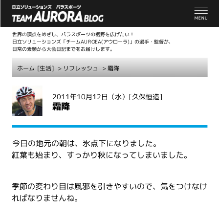
世界の頂点をめざし、パラスポーツの裾野を広げたい！
日立ソリューションズ「チームAUROEA(アウローラ)」の選手・監督が、
日常の素顔から大会日記までをお届けします。
ホーム
[生活]
>
リフレッシュ
> 霜降
こ
2011年10月12日（水）
[久保恒造]
こ
霜降
か
ら
本
今日の地元の朝は、氷点下になりました。
文
紅葉も始まり、すっかり秋になってしまいました。
季節の変わり目は風邪を引きやすいので、気をつけなけ
ればなりませんね。