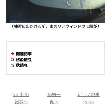
（練習に出かける前、車のリアウィンドウに霜が）
★
関連記事
◎
秋の便り
◎
秋晴れ
<< 前の
記事一
新しい記事
記事へ
覧へ
へ >>