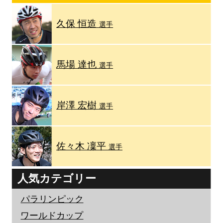
久保 恒造
選手
馬場 達也
選手
岸澤 宏樹
選手
佐々木 凜平
選手
人気カテゴリー
パラリンピック
ワールドカップ