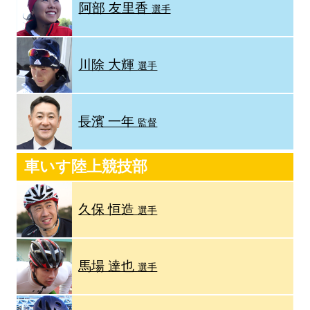
阿部 友里香
選手
川除 大輝
選手
長濱 一年
監督
車いす陸上競技部
久保 恒造
選手
馬場 達也
選手