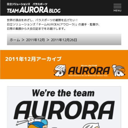
世界の頂点をめざし、パラスポーツの裾野を広げたい！
日立ソリューションズ「チームAUROEA(アウローラ)」の選手・監督が、
日常の素顔から大会日記までをお届けします。
>
>
ホーム
2011年12月
2011年12月26日
こ
2011年12月アーカイブ
こ
か
ら
本
文