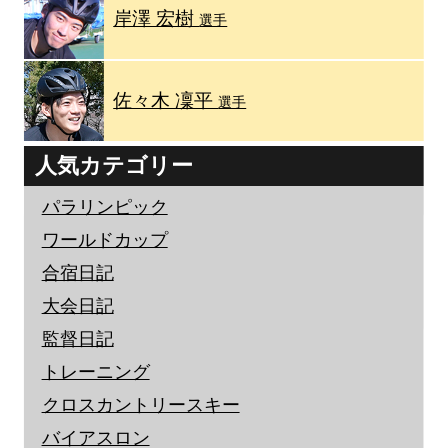
岸澤 宏樹
選手
佐々木 凜平
選手
人気カテゴリー
パラリンピック
ワールドカップ
合宿日記
大会日記
監督日記
トレーニング
クロスカントリースキー
バイアスロン