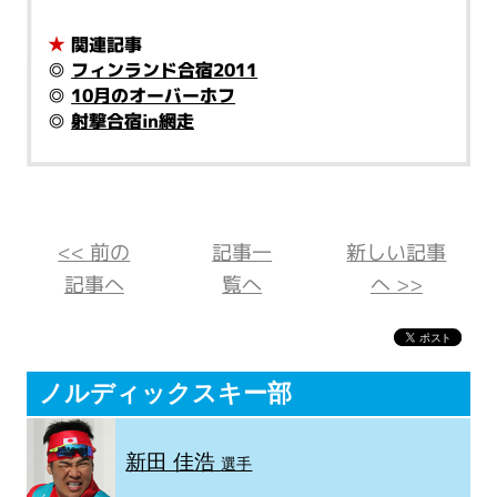
★
関連記事
◎
フィンランド合宿2011
◎
10月のオーバーホフ
◎
射撃合宿in網走
<< 前の
記事一
新しい記事
記事へ
覧へ
へ >>
ノルディックスキー部
新田 佳浩
選手