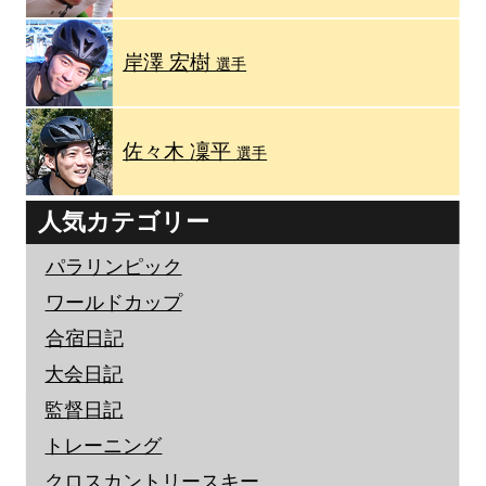
岸澤 宏樹
選手
佐々木 凜平
選手
人気カテゴリー
パラリンピック
ワールドカップ
合宿日記
大会日記
監督日記
トレーニング
クロスカントリースキー