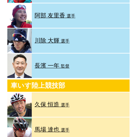
阿部 友里香
選手
川除 大輝
選手
長濱 一年
監督
車いす陸上競技部
久保 恒造
選手
馬場 達也
選手