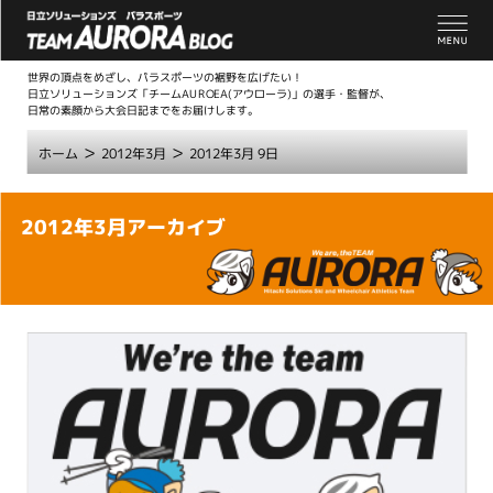
世界の頂点をめざし、パラスポーツの裾野を広げたい！
日立ソリューションズ「チームAUROEA(アウローラ)」の選手・監督が、
日常の素顔から大会日記までをお届けします。
>
>
ホーム
2012年3月
2012年3月 9日
こ
2012年3月アーカイブ
こ
か
ら
本
文