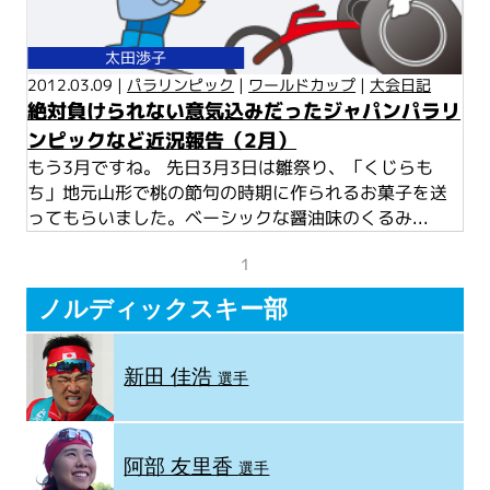
太田渉子
2012.03.09 |
パラリンピック
|
ワールドカップ
|
大会日記
絶対負けられない意気込みだったジャパンパラリ
ンピックなど近況報告（2月）
もう3月ですね。 先日3月3日は雛祭り、「くじらも
ち」地元山形で桃の節句の時期に作られるお菓子を送
ってもらいました。ベーシックな醤油味のくるみ...
1
ノルディックスキー部
新田 佳浩
選手
阿部 友里香
選手