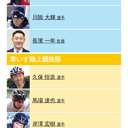
川除 大輝
選手
長濱 一年
監督
車いす陸上競技部
久保 恒造
選手
馬場 達也
選手
岸澤 宏樹
選手