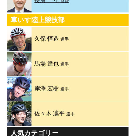
長濱 一年
監督
車いす陸上競技部
久保 恒造
選手
馬場 達也
選手
岸澤 宏樹
選手
佐々木 凜平
選手
人気カテゴリー