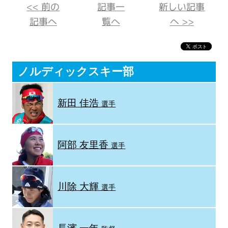
<< 前の
記事一
新しい記事
記事へ
覧へ
へ >>
ノルディックスキー部
新田 佳浩
選手
阿部 友里香
選手
川除 大輝
選手