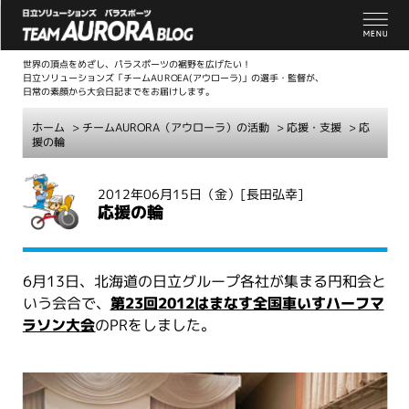
世界の頂点をめざし、パラスポーツの裾野を広げたい！
日立ソリューションズ「チームAUROEA(アウローラ)」の選手・監督が、
日常の素顔から大会日記までをお届けします。
ホーム
>
チームAURORA（アウローラ）の活動
>
応援・支援
> 応
援の輪
こ
2012年06月15日（金）
[長田弘幸]
こ
応援の輪
か
ら
本
6月13日、北海道の日立グループ各社が集まる円和会と
文
いう会合で、
第23回2012はまなす全国車いすハーフマ
ラソン大会
のPRをしました。